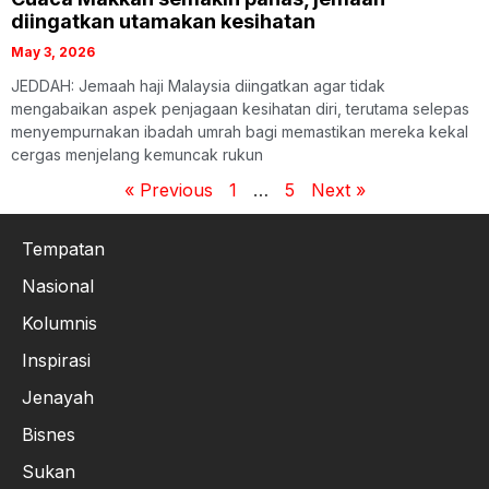
diingatkan utamakan kesihatan
May 3, 2026
JEDDAH: Jemaah haji Malaysia diingatkan agar tidak
mengabaikan aspek penjagaan kesihatan diri, terutama selepas
menyempurnakan ibadah umrah bagi memastikan mereka kekal
cergas menjelang kemuncak rukun
« Previous
1
…
5
Next »
Tempatan
Nasional
Kolumnis
Inspirasi
Jenayah
Bisnes
Sukan