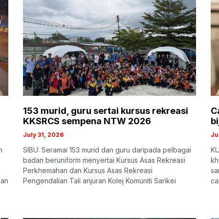
153 murid, guru sertai kursus rekreasi
C
KKSRCS sempena NTW 2026
bi
July 31, 2026
Ju
n
SIBU: Seramai 153 murid dan guru daripada pelbagai
KU
badan beruniform menyertai Kursus Asas Rekreasi
kh
Perkhemahan dan Kursus Asas Rekreasi
sa
aan
Pengendalian Tali anjuran Kolej Komuniti Sarikei
ca