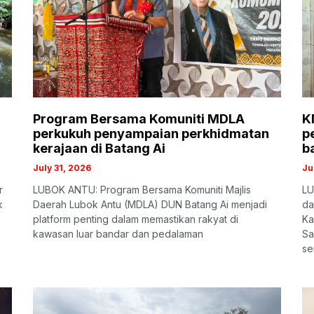
Program Bersama Komuniti MDLA
K
perkukuh penyampaian perkhidmatan
p
kerajaan di Batang Ai
b
July 31, 2026
Ju
r
LUBOK ANTU: Program Bersama Komuniti Majlis
LU
k
Daerah Lubok Antu (MDLA) DUN Batang Ai menjadi
da
platform penting dalam memastikan rakyat di
Ka
kawasan luar bandar dan pedalaman
Sa
se