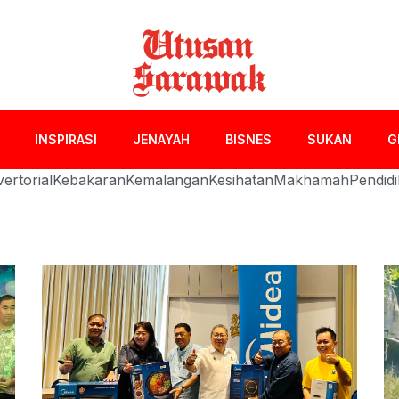
INSPIRASI
JENAYAH
BISNES
SUKAN
G
ertorial
Kebakaran
Kemalangan
Kesihatan
Makhamah
Pendid