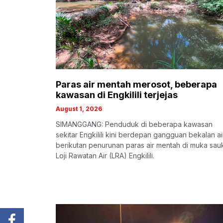
Paras air mentah merosot, beberapa
kawasan di Engkilili terjejas
August 1, 2026
SIMANGGANG: Penduduk di beberapa kawasan
sekitar Engkilili kini berdepan gangguan bekalan ai
berikutan penurunan paras air mentah di muka sau
Loji Rawatan Air (LRA) Engkilili.