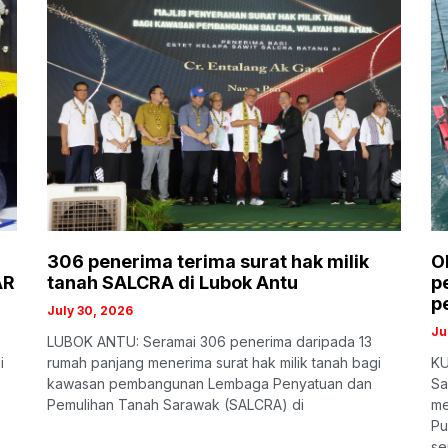
306 penerima terima surat hak milik
O
AR
tanah SALCRA di Lubok Antu
p
p
July 30, 2026
Ju
LUBOK ANTU: Seramai 306 penerima daripada 13
i
rumah panjang menerima surat hak milik tanah bagi
KU
kawasan pembangunan Lembaga Penyatuan dan
Sa
Pemulihan Tanah Sarawak (SALCRA) di
me
Pu
se