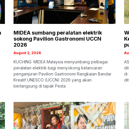
n
MIDEA sumbang peralatan elektrik
W
sokong Pavilion Gastronomi UCCN
K
2026
p
August 2, 2026
Au
KUCHING: MIDEA Malaysia menyumbang pelbagai
AS
peralatan elektrik bagi menyokong kelancaran
di
penganjuran Pavilion Gastronomi Rangkaian Bandar
di
Kreatif UNESCO (UCCN) 2026 yang akan
di
berlangsung di tapak Pesta