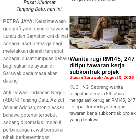
Pusat Khidmat
Tanjong Datu, hari ini.
PETRA JAYA:
Keistimewaan
geografi yang dimiliki kawasan
Lundu dan Sematan kini dilihat
sebagai aset berharga bagi
meletakkan daerah tersebut
sebagai pusat tumpuan baharu
Wanita rugi RM145, 247
ditipu tawaran kerja
bagi sukan pelayaran di
subkontrak projek
Sarawak pada masa akan
Utusan Sarawak
August 9, 2026
datang.
KUCHING: Seorang wanita
Ahli Dewan Undangan Negeri
tempatan berusia 59 tahun
(ADUN) Tanjong Datu, Azizul
mengalami kerugian RM145, 247
selepas terpedaya dengan
Annuar Adenan, menjelaskan
tawaran kerja subkontrak projek
bahawa potensi tersebut
yang didakwa
sedang diperhalusi melalui
perbincangan awal bersama
pihak berkepentingan,