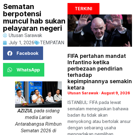
Sematan
TERKINI
berpotensi
muncul hab sukan
pelayaran negeri
Utusan Sarawak
July 1, 2026
TEMPATAN
Facebook
FIFA pertahan mandat
Infantino ketika
perbezaan pendirian
WhatsApp
terhadap
kepimpinannya semakin
ketara
Utusan Sarawak
August 9, 2026
ISTANBUL: FIFA pada lewat
semalam menegaskan bahawa
AZIZUL
pada sidang
badan itu tidak akan
media Larian
menyokong atau bertolak ansur
Antarabangsa Rimbun
dengan sebarang usaha
Sematan 2026 di
mengadakan pemilihan