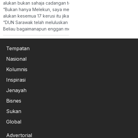
alukan bukan sahaja cadangan tersebut, malah keseluruhan 17 ke
“Bukan hanya Melekun, saya mengalu-
alukan kesemua 17 kerusi itu jika dapat diwujudkan.
“DUN Sarawak telah meluluskan usul berkenaan dan kini cadangan 
Beliau bagaimanapun enggan mengulas mengenai senarai penuh c
Tempatan
Nasional
Kolumnis
Inspirasi
Jenayah
Bisnes
Sukan
Global
Advertorial