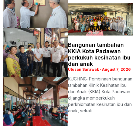
Bangunan tambahan
KKIA Kota Padawan
perkukuh kesihatan ibu
dan anak
Utusan Sarawak
August 7, 2026
KUCHING: Pembinaan bangunan
tambahan Klinik Kesihatan Ibu
dan Anak (KKIA) Kota Padawan
dijangka memperkukuh
perkhidmatan kesihatan ibu dan
anak, sekali