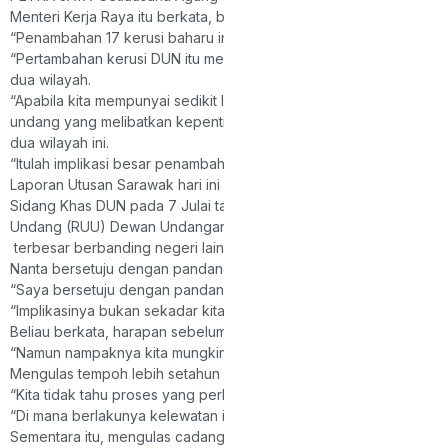
Menteri Kerja Raya itu berkata, berikutan itu kemungkinan besar 1
“Penambahan 17 kerusi baharu ini bukan sahaja penting untuk d
“Pertambahan kerusi DUN itu mempunyai implikasi besar terhada
dua wilayah.
“Apabila kita mempunyai sedikit lebih daripada satu pertiga keru
undang yang melibatkan kepentingan Sarawak dan Sabah tidak bole
dua wilayah ini.
“Itulah implikasi besar penambahan kerusi ini,” katanya ketika d
Laporan Utusan Sarawak hari ini memetik sumber sebagai berkat
Sidang Khas DUN pada 7 Julai tahun lalu meluluskan Rang Undang
Undang (RUU) Dewan Undangan Negeri (Komposisi Keanggotaan) 
terbesar berbanding negeri lain di Malaysia.
Nanta bersetuju dengan pandangan Ketua Penerangan Parti Pesak
“Saya bersetuju dengan pandangan Dato Sri Abdul Karim kerana na
“Implikasinya bukan sekadar kita mahu pertambahan 17 kerusi itu
Beliau berkata, harapan sebelum ini ialah supaya 17 kerusi baha
“Namun nampaknya kita mungkin tidak dapat menggunakan 17 kerusi
Mengulas tempoh lebih setahun yang diambil SPR untuk memulaka
“Kita tidak tahu proses yang perlu mereka lalui, tetapi dalam tempo
“Di mana berlakunya kelewatan itu saya tidak mahu membuat spek
Sementara itu, mengulas cadangan mewujudkan kerusi DUN Meleku