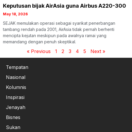
Keputusan bijak AirAsia guna Airbus A220-300
May 18, 2026
SEJAK memulakan operasi sebagai syarikat penerbangan
tambang rendah pada 2001, AirAsia tidak pernah berhenti
mencipta kejutan meskipun pada awalnya ramai yang
memandang dengan penuh skeptikal.
« Previous
1
2
3
4
5
Next »
Tempatan
Nasional
Kolumnis
Inspirasi
Jenayah
Bisnes
Sukan