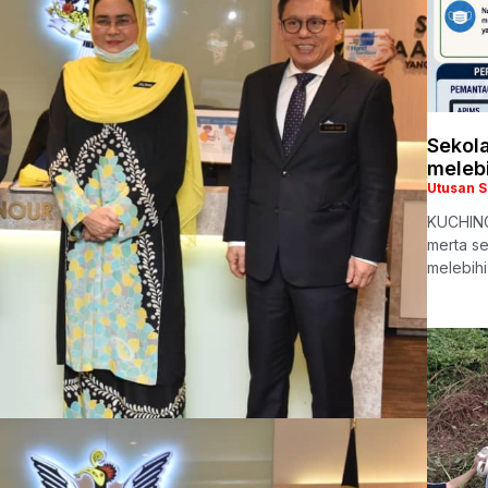
Sekola
meleb
Utusan 
KUCHING:
merta s
melebih