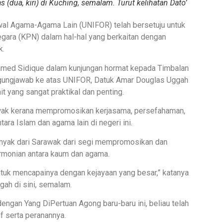
dua, kiri) di Kuching, semalam. Turut kelihatan Dato’
wal Agama-Agama Lain (UNIFOR) telah bersetuju untuk
ara (KPN) dalam hal-hal yang berkaitan dengan
k.
med Sidique dalam kunjungan hormat kepada Timbalan
gungjawab ke atas UNIFOR, Datuk Amar Douglas Uggah
t yang sangat praktikal dan penting.
awak kerana mempromosikan kerjasama, persefahaman,
ara Islam dan agama lain di negeri ini.
h banyak dari Sarawak dari segi mempromosikan dan
rmonian antara kaum dan agama.
tuk mencapainya dengan kejayaan yang besar,” katanya
ah di sini, semalam.
ngan Yang DiPertuan Agong baru-baru ini, beliau telah
 serta peranannya.