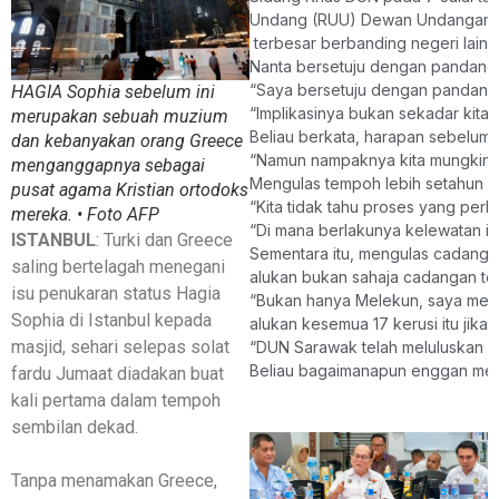
Undang (RUU) Dewan Undangan Ne
terbesar berbanding negeri lain d
Nanta bersetuju dengan pandanga
“Saya bersetuju dengan pandangan
HAGIA Sophia sebelum ini
“Implikasinya bukan sekadar kita
merupakan sebuah muzium
Beliau berkata, harapan sebelum 
dan kebanyakan orang Greece
“Namun nampaknya kita mungkin ti
menganggapnya sebagai
Mengulas tempoh lebih setahun y
pusat agama Kristian ortodoks
“Kita tidak tahu proses yang perlu
mereka. • Foto AFP
“Di mana berlakunya kelewatan it
ISTANBUL
: Turki dan Greece
Sementara itu, mengulas cadanga
saling bertelagah menegani
alukan bukan sahaja cadangan ter
isu penukaran status Hagia
“Bukan hanya Melekun, saya men
Sophia di Istanbul kepada
alukan kesemua 17 kerusi itu jika
masjid, sehari selepas solat
“DUN Sarawak telah meluluskan us
Beliau bagaimanapun enggan men
fardu Jumaat diadakan buat
kali pertama dalam tempoh
sembilan dekad.
Tanpa menamakan Greece,