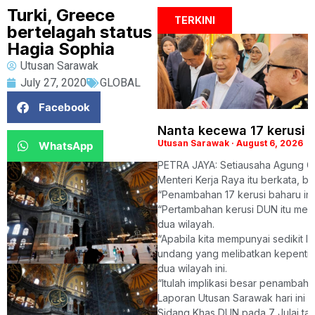
Turki, Greece
TERKINI
bertelagah status
Hagia Sophia
Utusan Sarawak
July 27, 2020
GLOBAL
Facebook
Nanta kecewa 17 kerusi 
Utusan Sarawak
August 6, 2026
WhatsApp
PETRA JAYA: Setiausaha Agung Ga
Menteri Kerja Raya itu berkata, b
“Penambahan 17 kerusi baharu in
“Pertambahan kerusi DUN itu mem
dua wilayah.
“Apabila kita mempunyai sedikit 
undang yang melibatkan kepenting
dua wilayah ini.
“Itulah implikasi besar penambaha
Laporan Utusan Sarawak hari ini
Sidang Khas DUN pada 7 Julai ta