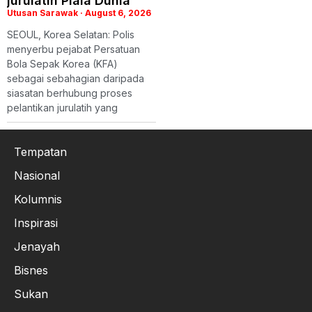
jurulatih Piala Dunia
Utusan Sarawak
August 6, 2026
SEOUL, Korea Selatan: Polis
menyerbu pejabat Persatuan
Bola Sepak Korea (KFA)
sebagai sebahagian daripada
siasatan berhubung proses
pelantikan jurulatih yang
Tempatan
Nasional
Kolumnis
Inspirasi
Jenayah
Bisnes
Sukan