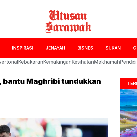
INSPIRASI
JENAYAH
BISNES
SUKAN
G
ertorial
Kebakaran
Kemalangan
Kesihatan
Makhamah
Pendid
s, bantu Maghribi tundukkan
TER