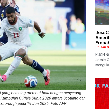
JessC
Ameri
Eropa
Utusan 
KUCHING:
Jessie C
menguku
i (kiri), bersaing merebut bola dengan penyerang
n Kumpulan C Piala Dunia 2026 antara Scotland dan
oxborough pada 19 Jun 2026. Foto AFP.