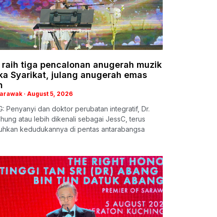
 raih tiga pencalonan anugerah muzik
ka Syarikat, julang anugerah emas
h
Sarawak
August 5, 2026
 Penyanyi dan doktor perubatan integratif, Dr.
hung atau lebih dikenali sebagai JessC, terus
hkan kedudukannya di pentas antarabangsa