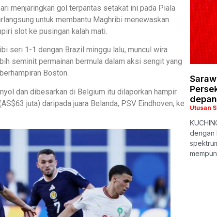
ri menjaringkan gol terpantas setakat ini pada Piala
berlangsung untuk membantu Maghribi menewaskan
iri slot ke pusingan kalah mati.
ibi seri 1-1 dengan Brazil minggu lalu, muncul wira
bih seminit permainan bermula dalam aksi sengit yang
 berhampiran Boston.
Saraw
Persek
nyol dan dibesarkan di Belgium itu dilaporkan hampir
depan
(AS$63 juta) daripada juara Belanda, PSV Eindhoven, ke
Utusan 
KUCHING
dengan 
spektrum
mempuny