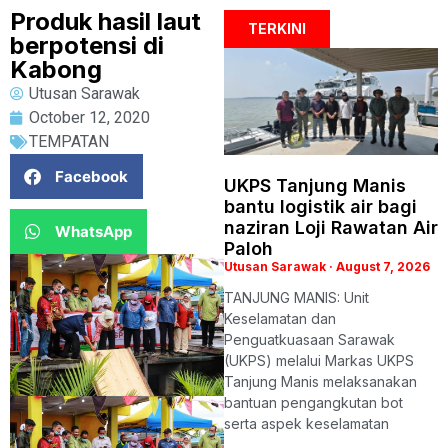
Produk hasil laut
TERKINI
berpotensi di
Kabong
Utusan Sarawak
October 12, 2020
TEMPATAN
Facebook
UKPS Tanjung Manis
bantu logistik air bagi
naziran Loji Rawatan Air
WhatsApp
Paloh
Utusan Sarawak
August 7, 2026
TANJUNG MANIS: Unit
Keselamatan dan
Penguatkuasaan Sarawak
(UKPS) melalui Markas UKPS
Tanjung Manis melaksanakan
bantuan pengangkutan bot
serta aspek keselamatan