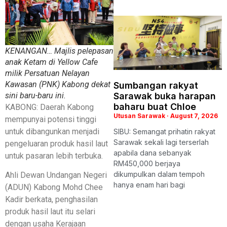
KENANGAN… Majlis pelepasan
anak Ketam di Yellow Cafe
milik Persatuan Nelayan
Kawasan (PNK) Kabong dekat
Sumbangan rakyat
sini baru-baru ini.
Sarawak buka harapan
baharu buat Chloe
KABONG: Daerah Kabong
Utusan Sarawak
August 7, 2026
mempunyai potensi tinggi
untuk dibangunkan menjadi
SIBU: Semangat prihatin rakyat
Sarawak sekali lagi terserlah
pengeluaran produk hasil laut
apabila dana sebanyak
untuk pasaran lebih terbuka.
RM450,000 berjaya
dikumpulkan dalam tempoh
Ahli Dewan Undangan Negeri
hanya enam hari bagi
(ADUN) Kabong Mohd Chee
Kadir berkata, penghasilan
produk hasil laut itu selari
dengan usaha Kerajaan