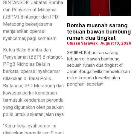
BINTANGOR: Jabatan Bomba
dan Penyelamat Malaysia
(JBPM) Bintangor dan IPD
Meradong bekerjasama
Bomba musnah sarang
menjalankan operasi
tebuan bawah bumbung
rumah dua tingkat
nyahcemar, pagi semalam.
Utusan Sarawak
August 10, 2026
Ketua Balai Bomba dan
SARIKEI: Kehadiran sarang
Penyelamat (BBP) Bintangor,
tebuan di bawah bumbung
PPgB Nicholas Belulin
sebuah rumah dua tingkat di
berkata, operasi nyahcemar
Jalan Bougainvilla mencetuskan
risiko kepada keselamatan
dilakukan di Balai Polis
penghuni sebelum
Bintangor, IPD Meradong dan
kawasan parkir kenderaan
termasuk kenderaan peronda
yang digunakan oleh pasukan
polis untuk sekatan jalan raya.
“Kerja-kerja nyahcemar ini
dijalankan bermula jam 9 pagi