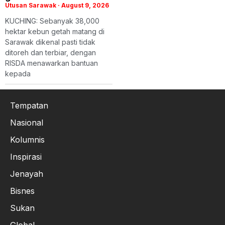
Utusan Sarawak
August 9, 2026
KUCHING: Sebanyak 38,000
hektar kebun getah matang di
Sarawak dikenal pasti tidak
ditoreh dan terbiar, dengan
RISDA menawarkan bantuan
kepada
Tempatan
Nasional
Kolumnis
Inspirasi
Jenayah
Bisnes
Sukan
Global