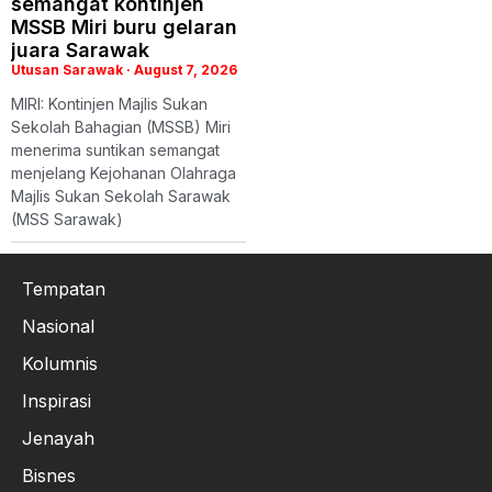
semangat kontinjen
MSSB Miri buru gelaran
juara Sarawak
Utusan Sarawak
August 7, 2026
MIRI: Kontinjen Majlis Sukan
Sekolah Bahagian (MSSB) Miri
menerima suntikan semangat
menjelang Kejohanan Olahraga
Majlis Sukan Sekolah Sarawak
(MSS Sarawak)
Tempatan
Nasional
Kolumnis
Inspirasi
Jenayah
Bisnes