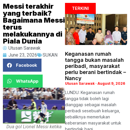
Messi terakhir
TERKINI
yang terbaik?
Bagaimana Messi
terus
melakukannya di
Piala Dunia
Utusan Sarawak
Keganasan rumah
June 23, 2026
SUKAN
tangga bukan masalah
Facebook
peribadi, masyarakat
perlu berani bertindak –
Nancy
WhatsApp
Utusan Sarawak
August 9, 2026
LUNDU: Keganasan rumah
tangga tidak boleh lagi
dianggap sebagai masalah
peribadi sesebuah keluarga,
sebaliknya memerlukan
keberanian masyarakat untuk
Dua gol Lionel Messi ketika
bertindak bagi