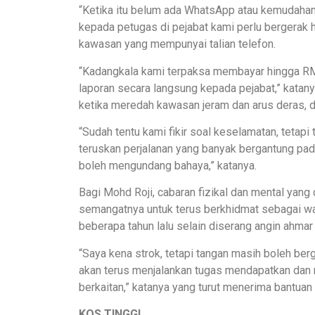
“Ketika itu belum ada WhatsApp atau kemudahan 
kepada petugas di pejabat kami perlu bergerak 
kawasan yang mempunyai talian telefon.
“Kadangkala kami terpaksa membayar hingga RM
laporan secara langsung kepada pejabat,” kata
ketika meredah kawasan jeram dan arus deras, 
“Sudah tentu kami fikir soal keselamatan, teta
teruskan perjalanan yang banyak bergantung pa
boleh mengundang bahaya,” katanya.
Bagi Mohd Roji, cabaran fizikal dan mental yan
semangatnya untuk terus berkhidmat sebagai w
beberapa tahun lalu selain diserang angin ahmar 
“Saya kena strok, tetapi tangan masih boleh be
akan terus menjalankan tugas mendapatkan dan 
berkaitan,” katanya yang turut menerima bant
KOS TINGGI