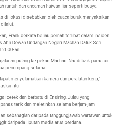
ah runtuh dan ancaman haiwan liar seperti buaya.
as di lokasi disebabkan oleh cuaca buruk menyaksikan
ilalui.
n, Frank berkata beliau pernah terlibat dalam insiden
as Ahli Dewan Undangan Negeri Machan Datuk Seri
l 2000-an.
erjalanan pulang ke pekan Machan. Nasib baik paras air
mua penumpang selamat.
apat menyelamatkan kamera dan peralatan kerja,”
skan itu.
i cetek dan berbatu di Ensiring, Julau yang
anas terik dan meletihkan selama berjam-jam.
kan sebahagian daripada tanggungjawab wartawan untuk
gir daripada liputan media arus perdana.