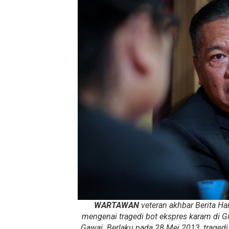
WARTAWAN
veteran akhbar Berita Ha
mengenai tragedi bot ekspres karam di 
Gawai. Berlaku pada 28 Mei 2013, traged