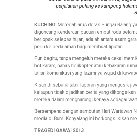
perjalanan pulang ke kampung halam
KUCHING
: Meredah arus deras Sungai Rajang ya
digoncang kenderaan pacuan empat roda selama be
berlopak selepas hujan, adalah antara asam gar
perlu ke pedalaman bagi membuat liputan.
Pun begitu, tanpa mengeluh mereka cekal memik
bot karam, nahas helikopter atau kebakaran ruma
talian komunikasi yang lazimnya wujud di kawas
Kisah di sebalik tabir laporan yang mengusik ji
kalaupun tidak dijadikan cerita yang dikongsik
mereka dalam mengharungi kerjaya sebagai wa
Bersempena dengan sambutan Hari Wartawan Nas
media di Bumi Kenyalang ini berkongsi kisah me
TRAGEDI GAWAI 2013