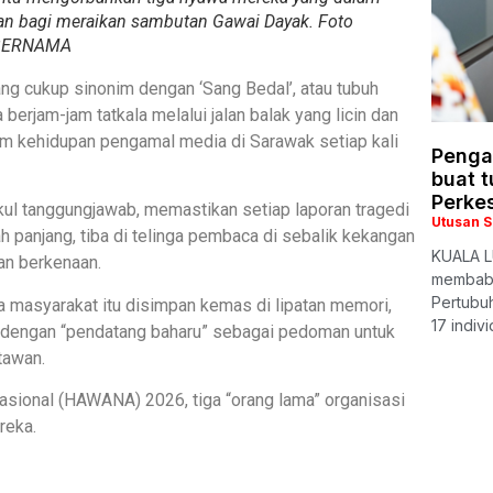
an bagi meraikan sambutan Gawai Dayak. Foto
BERNAMA
ng cukup sinonim dengan ‘Sang Bedal’, atau tubuh
rjam-jam tatkala melalui jalan balak yang licin dan
am kehidupan pengamal media di Sarawak setiap kali
Penga
buat 
Perke
ul tanggungjawab, memastikan setiap laporan tragedi
Utusan 
h panjang, tiba di telinga pembaca di sebalik kekangan
KUALA L
an berkenaan.
membabit
Pertubu
wa masyarakat itu disimpan kemas di lipatan memori,
17 indiv
an dengan “pendatang baharu” sebagai pedoman untuk
rtawan.
ional (HAWANA) 2026, tiga “orang lama” organisasi
reka.