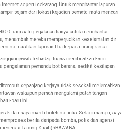
Internet seperti sekarang. Untuk menghantar laporan
hampir sejam dari lokasi kejadian semata-mata mencari
300 bagi satu perjalanan hanya untuk menghantar
nya, menambah mereka memperjudikan keselamatan diri
demi memastikan laporan tiba kepada orang ramai.
pi tanggungjawab terhadap tugas membuatkan kami
da pengalaman pemandu bot kerana, sedikit kesilapan
g ditempuh sepanjang kerjaya tidak sesekali melemahkan
artawan walaupun pernah mengalami patah tangan
baru-baru ini.
rgerak dan saya masih boleh menulis. Selagi mampu, saya
memproses berita daripada bomba, polis dan agensi
uan menerusi Tabung Kasih@HAWANA.