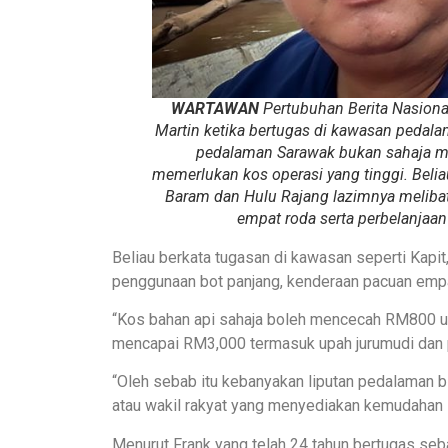
WARTAWAN
Pertubuhan Berita Nasiona
Martin ketika bertugas di kawasan pedalam
pedalaman Sarawak bukan sahaja me
memerlukan kos operasi yang tinggi. Beliau
Baram dan Hulu Rajang lazimnya meliba
empat roda serta perbelanjaa
Beliau berkata tugasan di kawasan seperti Kapit
penggunaan bot panjang, kenderaan pacuan empat
“Kos bahan api sahaja boleh mencecah RM800 un
mencapai RM3,000 termasuk upah jurumudi dan
“Oleh sebab itu kebanyakan liputan pedalaman b
atau wakil rakyat yang menyediakan kemudahan lo
Menurut Frank yang telah 24 tahun bertugas seb