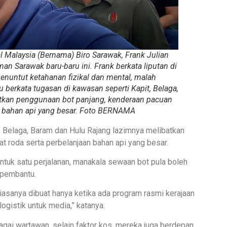
l Malaysia (Bernama) Biro Sarawak, Frank Julian
an Sarawak baru-baru ini. Frank berkata liputan di
nuntut ketahanan fizikal dan mental, malah
 berkata tugasan di kawasan seperti Kapit, Belaga,
tkan penggunaan bot panjang, kenderaan pacuan
n bahan api yang besar. Foto BERNAMA
, Belaga, Baram dan Hulu Rajang lazimnya melibatkan
 roda serta perbelanjaan bahan api yang besar.
tuk satu perjalanan, manakala sewaan bot pula boleh
 pembantu.
iasanya dibuat hanya ketika ada program rasmi kerajaan
gistik untuk media,” katanya.
agai wartawan, selain faktor kos, mereka juga berdepan