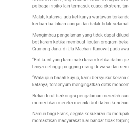
pelbagai risiko lain termasuk cuaca ekstrem, tan
Malah, katanya, ada ketikanya wartawan terkand
kedua-dua laluan sungai dan balak tidak selamat d
Mengimbau pengalaman yang tidak dapat dilupaka
bot karam ketika membuat liputan program bek
Gramong Juna, di Ulu Machan, Kanowit pada awa
“Bot kecil yang kami naiki karam ketika dalam p
hanya setinggi pinggang orang dewasa dan se
“Walaupun basah kuyup, kami bersyukur kerana d
katanya, tersenyum mengingatkan detik mencema
Beliau turut berkongsi pengalaman meredah sunga
memerlukan mereka menaiki bot dalam keadaan p
Namun bagi Frank, segala kesukaran itu merupa
memastikan masyarakat luar bandar tidak terping