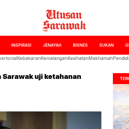
INSPIRASI
JENAYAH
BISNES
SUKAN
G
ertorial
Kebakaran
Kemalangan
Kesihatan
Makhamah
Pendid
n Sarawak uji ketahanan
TER