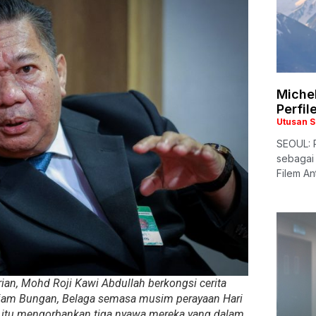
Miche
Perfil
Utusan 
SEOUL: P
sebagai 
Filem An
rian, Mohd Roji Kawi Abdullah berkongsi cerita
Giam Bungan, Belaga semasa musim perayaan Hari
i itu mengorbankan tiga nyawa mereka yang dalam