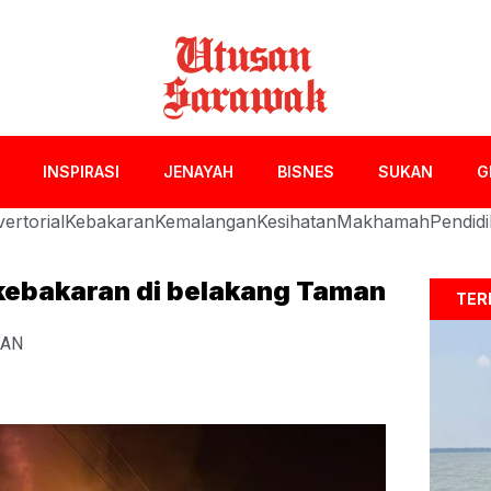
INSPIRASI
JENAYAH
BISNES
SUKAN
G
ertorial
Kebakaran
Kemalangan
Kesihatan
Makhamah
Pendid
kebakaran di belakang Taman
TER
RAN