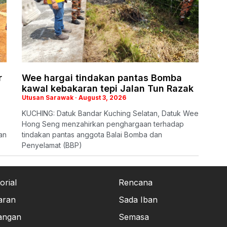
r
Wee hargai tindakan pantas Bomba
kawal kebakaran tepi Jalan Tun Razak
Utusan Sarawak
August 3, 2026
KUCHING: Datuk Bandar Kuching Selatan, Datuk Wee
Hong Seng menzahirkan penghargaan terhadap
an
tindakan pantas anggota Balai Bomba dan
Penyelamat (BBP)
orial
Rencana
aran
Sada Iban
angan
Semasa