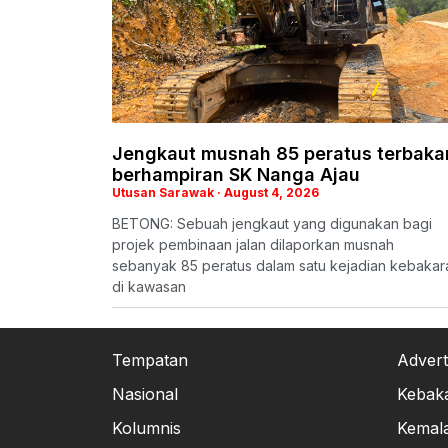
Jengkaut musnah 85 peratus terbaka
berhampiran SK Nanga Ajau
Utusan Sarawak
August 4, 2026
​BETONG: Sebuah jengkaut yang digunakan bagi
projek pembinaan jalan dilaporkan musnah
sebanyak 85 peratus dalam satu kejadian kebakar
di kawasan
Tempatan
Advert
Nasional
Kebak
Kolumnis
Kemal