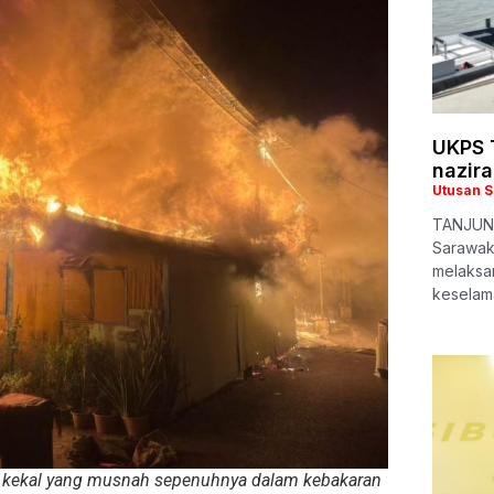
UKPS T
nazira
Utusan 
TANJUNG
Sarawak
melaksa
keselam
k kekal yang musnah sepenuhnya dalam kebakaran