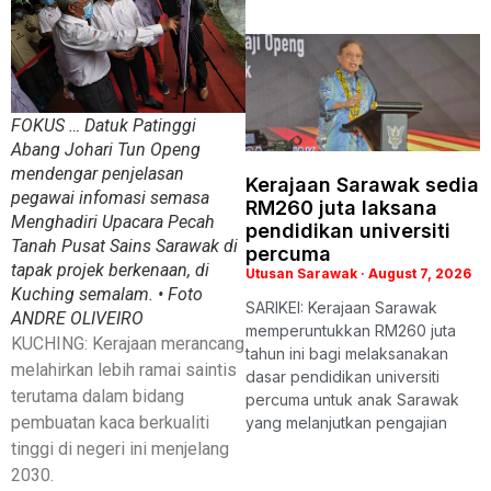
FOKUS … Datuk Patinggi
Abang Johari Tun Openg
mendengar penjelasan
Kerajaan Sarawak sedia
pegawai infomasi semasa
RM260 juta laksana
Menghadiri Upacara Pecah
pendidikan universiti
Tanah Pusat Sains Sarawak di
percuma
tapak projek berkenaan, di
Utusan Sarawak
August 7, 2026
Kuching semalam. • Foto
SARIKEI: Kerajaan Sarawak
ANDRE OLIVEIRO
memperuntukkan RM260 juta
KUCHING: Kerajaan merancang
tahun ini bagi melaksanakan
melahirkan lebih ramai saintis
dasar pendidikan universiti
terutama dalam bidang
percuma untuk anak Sarawak
pembuatan kaca berkualiti
yang melanjutkan pengajian
tinggi di negeri ini menjelang
2030.