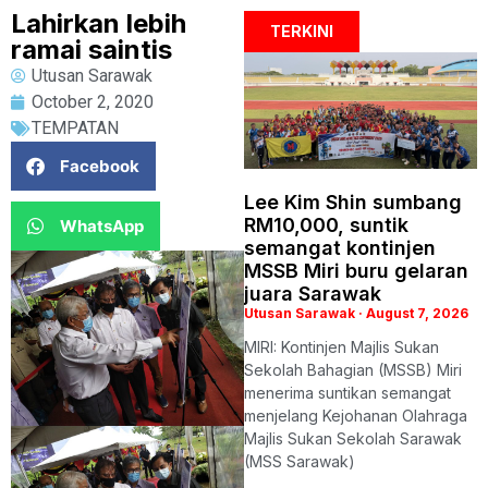
Lahirkan lebih
TERKINI
ramai saintis
Utusan Sarawak
October 2, 2020
TEMPATAN
Facebook
Lee Kim Shin sumbang
RM10,000, suntik
WhatsApp
semangat kontinjen
MSSB Miri buru gelaran
juara Sarawak
Utusan Sarawak
August 7, 2026
MIRI: Kontinjen Majlis Sukan
Sekolah Bahagian (MSSB) Miri
menerima suntikan semangat
menjelang Kejohanan Olahraga
Majlis Sukan Sekolah Sarawak
(MSS Sarawak)