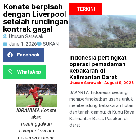
Konate berpisah
TERKINI
dengan Liverpool
setelah rundingan
kontrak gagal
Utusan Sarawak
June 1, 2026
SUKAN
Facebook
Indonesia pertingkat
operasi pemadaman
kebakaran di
WhatsApp
Kalimantan Barat
Utusan Sarawak
August 8, 2026
JAKARTA: Indonesia sedang
mempertingkatkan usaha untuk
membendung kebakaran hutan
IBRAHIMA
Konate
dan tanah gambut di Kubu Raya,
akan
Kalimantan Barat. Pasukan di
meninggalkan
darat
Liverpool secara
percuma selepas