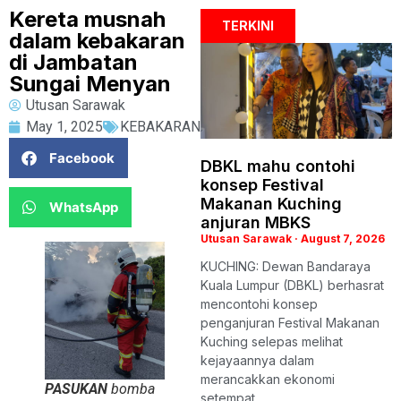
Kereta musnah
TERKINI
dalam kebakaran
di Jambatan
Sungai Menyan
Utusan Sarawak
May 1, 2025
KEBAKARAN
Facebook
DBKL mahu contohi
konsep Festival
Makanan Kuching
WhatsApp
anjuran MBKS
Utusan Sarawak
August 7, 2026
KUCHING: Dewan Bandaraya
Kuala Lumpur (DBKL) berhasrat
mencontohi konsep
penganjuran Festival Makanan
Kuching selepas melihat
kejayaannya dalam
merancakkan ekonomi
PASUKAN
bomba
setempat,