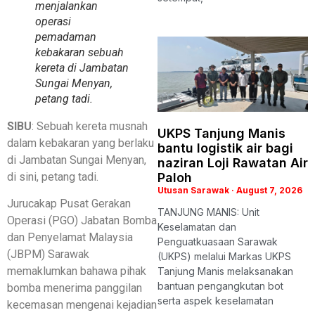
menjalankan
operasi
pemadaman
kebakaran sebuah
kereta di Jambatan
Sungai Menyan,
petang tadi.
SIBU
: Sebuah kereta musnah
UKPS Tanjung Manis
dalam kebakaran yang berlaku
bantu logistik air bagi
di Jambatan Sungai Menyan,
naziran Loji Rawatan Air
di sini, petang tadi.
Paloh
Utusan Sarawak
August 7, 2026
Jurucakap Pusat Gerakan
TANJUNG MANIS: Unit
Operasi (PGO) Jabatan Bomba
Keselamatan dan
dan Penyelamat Malaysia
Penguatkuasaan Sarawak
(JBPM) Sarawak
(UKPS) melalui Markas UKPS
memaklumkan bahawa pihak
Tanjung Manis melaksanakan
bantuan pengangkutan bot
bomba menerima panggilan
serta aspek keselamatan
kecemasan mengenai kejadian