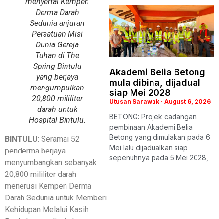
menyertai Kempen
Derma Darah
Sedunia anjuran
Persatuan Misi
Dunia Gereja
Tuhan di The
Spring Bintulu
Akademi Belia Betong
yang berjaya
mula dibina, dijadual
mengumpulkan
siap Mei 2028
20,800 mililiter
Utusan Sarawak
August 6, 2026
darah untuk
BETONG: Projek cadangan
Hospital Bintulu.
pembinaan Akademi Belia
Betong yang dimulakan pada 6
BINTULU
: Seramai 52
Mei lalu dijadualkan siap
penderma berjaya
sepenuhnya pada 5 Mei 2028,
menyumbangkan sebanyak
20,800 mililiter darah
menerusi Kempen Derma
Darah Sedunia untuk Memberi
Kehidupan Melalui Kasih