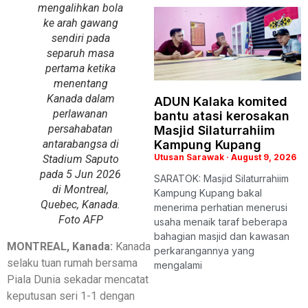
mengalihkan bola
ke arah gawang
sendiri pada
separuh masa
pertama ketika
menentang
Kanada dalam
ADUN Kalaka komited
perlawanan
bantu atasi kerosakan
persahabatan
Masjid Silaturrahiim
antarabangsa di
Kampung Kupang
Utusan Sarawak
August 9, 2026
Stadium Saputo
pada 5 Jun 2026
SARATOK: Masjid Silaturrahiim
di Montreal,
Kampung Kupang bakal
Quebec, Kanada.
menerima perhatian menerusi
Foto AFP
usaha menaik taraf beberapa
bahagian masjid dan kawasan
MONTREAL, Kanada:
Kanada
perkarangannya yang
selaku tuan rumah bersama
mengalami
Piala Dunia sekadar mencatat
keputusan seri 1-1 dengan