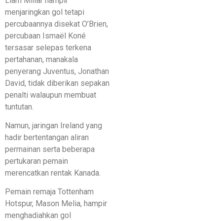
Liam Millar hampir
menjaringkan gol tetapi
percubaannya disekat O’Brien,
percubaan Ismaël Koné
tersasar selepas terkena
pertahanan, manakala
penyerang Juventus, Jonathan
David, tidak diberikan sepakan
penalti walaupun membuat
tuntutan.
Namun, jaringan Ireland yang
hadir bertentangan aliran
permainan serta beberapa
pertukaran pemain
merencatkan rentak Kanada.
Pemain remaja Tottenham
Hotspur, Mason Melia, hampir
menghadiahkan gol