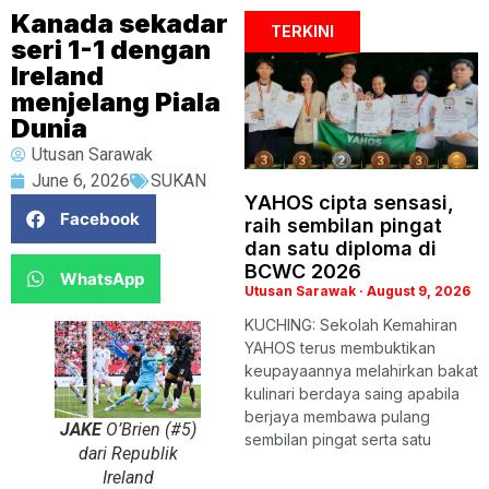
Kanada sekadar
TERKINI
seri 1-1 dengan
Ireland
menjelang Piala
Dunia
Utusan Sarawak
June 6, 2026
SUKAN
YAHOS cipta sensasi,
Facebook
raih sembilan pingat
dan satu diploma di
BCWC 2026
WhatsApp
Utusan Sarawak
August 9, 2026
KUCHING: Sekolah Kemahiran
YAHOS terus membuktikan
keupayaannya melahirkan bakat
kulinari berdaya saing apabila
berjaya membawa pulang
JAKE
O’Brien (#5)
sembilan pingat serta satu
dari Republik
Ireland