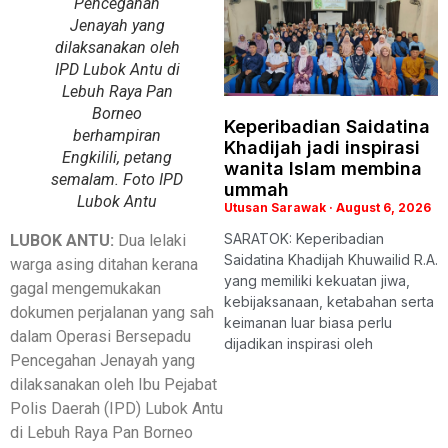
Pencegahan
Jenayah yang
dilaksanakan oleh
IPD Lubok Antu di
Lebuh Raya Pan
Borneo
Keperibadian Saidatina
berhampiran
Khadijah jadi inspirasi
Engkilili, petang
wanita Islam membina
semalam. Foto IPD
ummah
Lubok Antu
Utusan Sarawak
August 6, 2026
SARATOK: Keperibadian
LUBOK ANTU:
Dua lelaki
Saidatina Khadijah Khuwailid R.A.
warga asing ditahan kerana
yang memiliki kekuatan jiwa,
gagal mengemukakan
kebijaksanaan, ketabahan serta
dokumen perjalanan yang sah
keimanan luar biasa perlu
dalam Operasi Bersepadu
dijadikan inspirasi oleh
Pencegahan Jenayah yang
dilaksanakan oleh Ibu Pejabat
Polis Daerah (IPD) Lubok Antu
di Lebuh Raya Pan Borneo