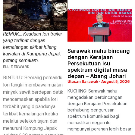
REMUK… Keadaan lori trailer
yang terlibat dengan
kemalangan akibat hilang
Sarawak mahu bincang
kawalan di Kampung Jepak
dengan Kerajaan
petang semalam.
Persekutuan isu
ELLIE EDWARD
spektrum digital masa
depan – Abang Johari
BINTULU: Seorang pemandu
Utusan Sarawak
August 5, 2026
lori tangki membawa muatan
KUCHING: Sarawak mahu
minyak sawit berdepan detik
mengadakan perbincangan
mencemaskan apabila lori
dengan Kerajaan Persekutuan
terbabit yang dipandunya
berhubung pengurusan
terlibat kemalangan ketika
spektrum komunikasi bagi
melalui selekoh tajam dan
memastikan negeri itu
menuruni Kampung Jepak
mempunyai peranan lebih besar