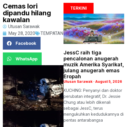
Cemas lori
TERKINI
dipandu hilang
kawalan
Utusan Sarawak
May 28, 2020
TEMPATAN
Facebook
JessC raih tiga
pencalonan anugerah
WhatsApp
muzik Amerika Syarikat,
julang anugerah emas
Eropah
Utusan Sarawak
August 5, 2026
KUCHING: Penyanyi dan doktor
perubatan integratif, Dr. Jessie
Chung atau lebih dikenali
sebagai JessC, terus
mengukuhkan kedudukannya di
pentas antarabangsa