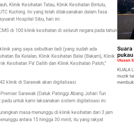
uh, Klinik Kesihatan Tatau, Klinik Kesihatan Bintulu,
 UTC Kuching. Ini yang telah dilaksanakan dalam fasa
uarat Hospital Sibu, hari ini.
S di 100 klinik kesihatan di seluruh negara pada tahun
Suara 
 klinik yang saya sebutkan tadi (yang sudah ada
pukau
esihatan Ba Kelalan, Klinik Kesihatan Balai (Bakam), Klinik
Utusan 
nik Kesihatan Pa’ Dallih dan Klinik Kesihatan Paloh,”
KUALA L
muzik ta
 klinik di Sarawak akan digitalisasi.
membukt
 Premier Sarawak (Datuk Patinggi Abang Johari Tun
du untuk kami laksanakan sistem digitalisasi ini.
urangkan masa menunggu di klinik kesihatan dari 3 jam
unggu antara 15 hingga 30 minit, itu yang rakyat