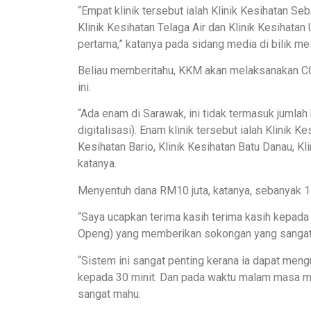
“Empat klinik tersebut ialah Klinik Kesihatan Seba
Klinik Kesihatan Telaga Air dan Klinik Kesihatan
pertama,” katanya pada sidang media di bilik mesy
Beliau memberitahu, KKM akan melaksanakan CCM
ini.
“Ada enam di Sarawak, ini tidak termasuk jumlah
digitalisasi). Enam klinik tersebut ialah Klinik K
Kesihatan Bario, Klinik Kesihatan Batu Danau, Kli
katanya.
Menyentuh dana RM10 juta, katanya, sebanyak 142
“Saya ucapkan terima kasih terima kasih kepada
Openg) yang memberikan sokongan yang sangat pa
“Sistem ini sangat penting kerana ia dapat meng
kepada 30 minit. Dan pada waktu malam masa men
sangat mahu.