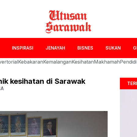
INSPIRASI
JENAYAH
BISNES
SUKAN
G
ertorial
Kebakaran
Kemalangan
Kesihatan
Makhamah
Pendid
nik kesihatan di Sarawak
TER
SA