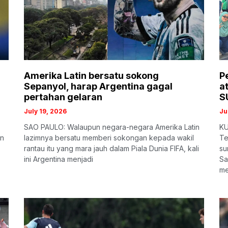
Amerika Latin bersatu sokong
P
Sepanyol, harap Argentina gagal
a
pertahan gelaran
S
July 19, 2026
Ju
SAO PAULO: Walaupun negara-negara Amerika Latin
KU
en
lazimnya bersatu memberi sokongan kepada wakil
Te
rantau itu yang mara jauh dalam Piala Dunia FIFA, kali
su
ini Argentina menjadi
Sa
me