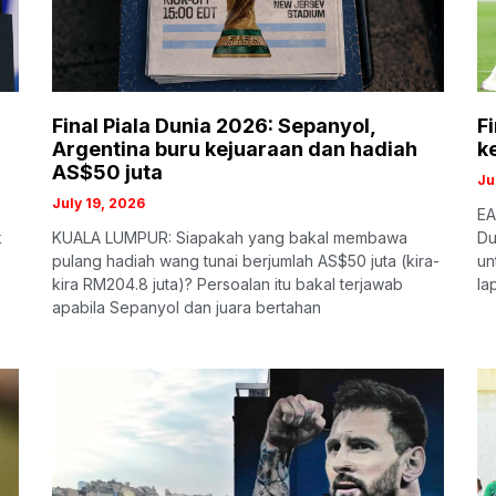
Final Piala Dunia 2026: Sepanyol,
F
Argentina buru kejuaraan dan hadiah
k
AS$50 juta
Ju
July 19, 2026
EA
k
KUALA LUMPUR: Siapakah yang bakal membawa
Du
pulang hadiah wang tunai berjumlah AS$50 juta (kira-
un
kira RM204.8 juta)? Persoalan itu bakal terjawab
la
apabila Sepanyol dan juara bertahan