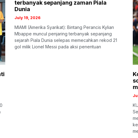
terbanyak sepanjang zaman Piala
Dunia
July 19, 2026
MIAMI (Amerika Syarikat): Bintang Perancis Kylian
Mbappe muncul penjaring terbanyak sepanjang
sejarah Piala Dunia selepas memecahkan rekod 21
gol milik Lionel Messi pada aksi penentuan
ti
K
s
m
Ju
00
KU
n
Se
me
ke
me