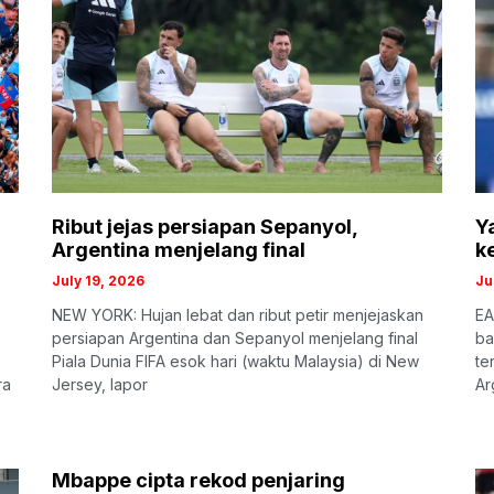
Ribut jejas persiapan Sepanyol,
Y
Argentina menjelang final
k
July 19, 2026
Ju
NEW YORK: Hujan lebat dan ribut petir menjejaskan
EA
persiapan Argentina dan Sepanyol menjelang final
ba
Piala Dunia FIFA esok hari (waktu Malaysia) di New
te
ra
Jersey, lapor
Ar
Mbappe cipta rekod penjaring