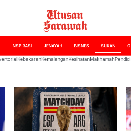
INSPIRASI
JENAYAH
BISNES
SUKAN
G
ertorial
Kebakaran
Kemalangan
Kesihatan
Makhamah
Pendid