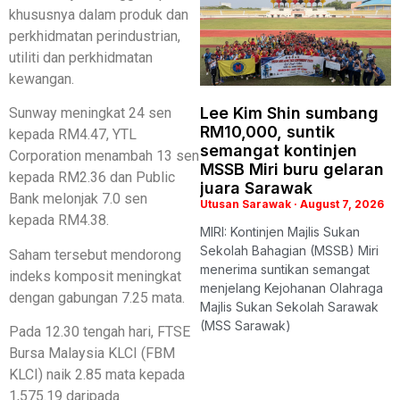
khususnya dalam produk dan
perkhidmatan perindustrian,
utiliti dan perkhidmatan
kewangan.
Lee Kim Shin sumbang
Sunway meningkat 24 sen
RM10,000, suntik
kepada RM4.47, YTL
semangat kontinjen
Corporation menambah 13 sen
MSSB Miri buru gelaran
kepada RM2.36 dan Public
juara Sarawak
Bank melonjak 7.0 sen
Utusan Sarawak
August 7, 2026
kepada RM4.38.
MIRI: Kontinjen Majlis Sukan
Sekolah Bahagian (MSSB) Miri
Saham tersebut mendorong
menerima suntikan semangat
indeks komposit meningkat
menjelang Kejohanan Olahraga
dengan gabungan 7.25 mata.
Majlis Sukan Sekolah Sarawak
(MSS Sarawak)
Pada 12.30 tengah hari, FTSE
Bursa Malaysia KLCI (FBM
KLCI) naik 2.85 mata kepada
1,575.19 daripada