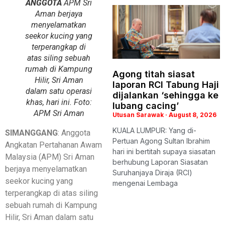
ANGGOTA
APM Sri
Aman berjaya
menyelamatkan
seekor kucing yang
terperangkap di
atas siling sebuah
rumah di Kampung
Agong titah siasat
Hilir, Sri Aman
laporan RCI Tabung Haji
dalam satu operasi
dijalankan ‘sehingga ke
khas, hari ini. Foto:
lubang cacing’
APM Sri Aman
Utusan Sarawak
August 8, 2026
KUALA LUMPUR: Yang di-
SIMANGGANG
: Anggota
Pertuan Agong Sultan Ibrahim
Angkatan Pertahanan Awam
hari ini bertitah supaya siasatan
Malaysia (APM) Sri Aman
berhubung Laporan Siasatan
berjaya menyelamatkan
Suruhanjaya Diraja (RCI)
seekor kucing yang
mengenai Lembaga
terperangkap di atas siling
sebuah rumah di Kampung
Hilir, Sri Aman dalam satu