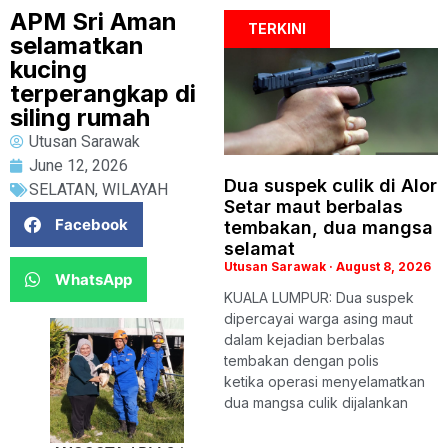
APM Sri Aman
TERKINI
selamatkan
kucing
terperangkap di
siling rumah
Utusan Sarawak
June 12, 2026
Dua suspek culik di Alor
SELATAN
,
WILAYAH
Setar maut berbalas
Facebook
tembakan, dua mangsa
selamat
Utusan Sarawak
August 8, 2026
WhatsApp
KUALA LUMPUR: Dua suspek
dipercayai warga asing maut
dalam kejadian berbalas
tembakan dengan polis
ketika operasi menyelamatkan
dua mangsa culik dijalankan