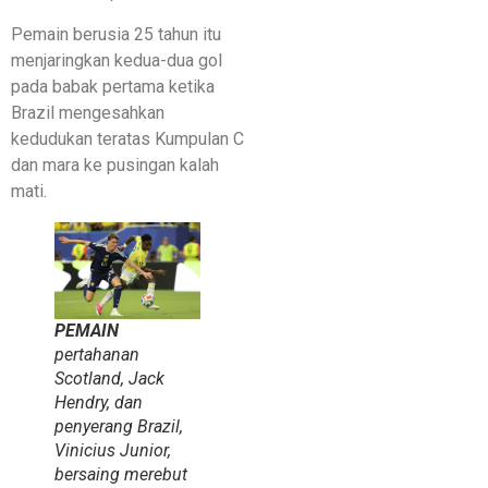
Pemain berusia 25 tahun itu
menjaringkan kedua-dua gol
pada babak pertama ketika
Brazil mengesahkan
kedudukan teratas Kumpulan C
dan mara ke pusingan kalah
mati.
PEMAIN
pertahanan
Scotland, Jack
Hendry, dan
penyerang Brazil,
Vinicius Junior,
bersaing merebut