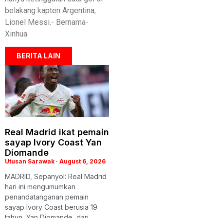
belakang kapten Argentina,
Lionel Messi.- Bernama-
Xinhua
BERITA LAIN
Real Madrid ikat pemain
sayap Ivory Coast Yan
Diomande
Utusan Sarawak
August 6, 2026
MADRID, Sepanyol: Real Madrid
hari ini mengumumkan
penandatanganan pemain
sayap Ivory Coast berusia 19
tahun, Yan Diomande, dari