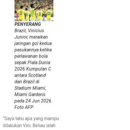
PENYERANG
Brazil, Vinicius
Junior, meraikan
jaringan gol kedua
pasukannya ketika
perlawanan bola
sepak Piala Dunia
2026 Kumpulan C
antara Scotland
dan Brazil di
Stadium Miami,
Miami Gardens
pada 24 Jun 2026.
Foto AFP
“Saya tahu apa yang mampu
dilakukan Vini. Beliau ialah