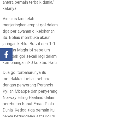
antara pemain terbaik dunia,”
katanya.
Vinicius kini telah
menjaringkan empat gol dalam
tiga perlawanan di kejohanan
itu. Beliau membuka akaun
jaringan ketika Brazil seri 1-1
dengan Maghribi sebelum
meledak gol sekali lagi dalam
kemenangan 3-0 ke atas Haiti.
Dua gol terbaharunya itu
meletakkan beliau sebaris
dengan penyerang Perancis
Kylian Mbappe dan penyerang
Norway Erling Haaland dalam
perebutan Kasut Emas Piala
Dunia. Ketiga-tiga pemain itu
hanya ketinggalan satu gol di