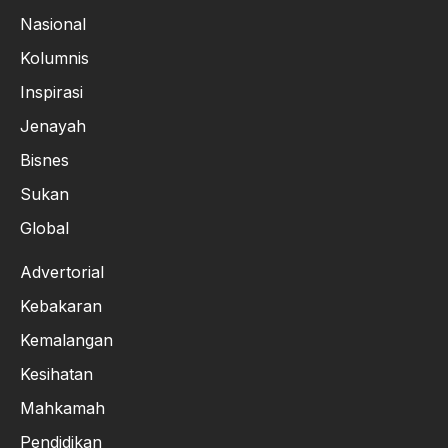
Nasional
Kolumnis
Inspirasi
Jenayah
Bisnes
Sukan
Global
Advertorial
Kebakaran
Kemalangan
Kesihatan
Mahkamah
Pendidikan