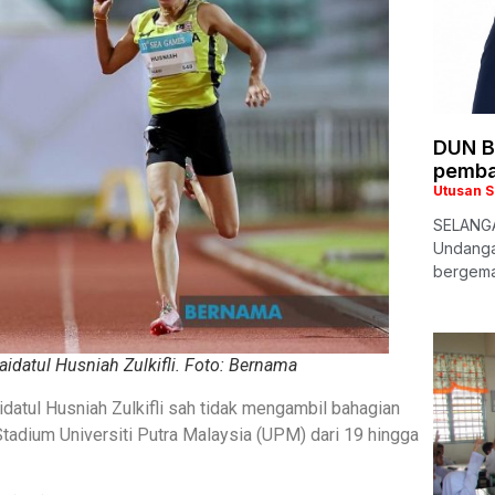
DUN B
pemba
Utusan 
SELANGA
Undanga
bergema 
aidatul Husniah Zulkifli. Foto: Bernama
aidatul Husniah Zulkifli sah tidak mengambil bahagian
tadium Universiti Putra Malaysia (UPM) dari 19 hingga