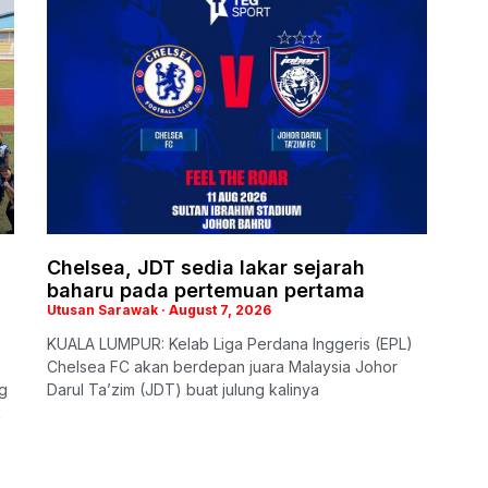
Chelsea, JDT sedia lakar sejarah
baharu pada pertemuan pertama
Utusan Sarawak
August 7, 2026
KUALA LUMPUR: Kelab Liga Perdana Inggeris (EPL)
Chelsea FC akan berdepan juara Malaysia Johor
g
Darul Ta’zim (JDT) buat julung kalinya
k