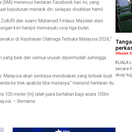
(MA) menerusi hantaran Facebook hari ini, yang
t keputusan menarik diri selepas disahkan hamil.
h Zulkifli dan suami Muhamad Firdaus Mazalan atas
ungan kini hampir memasuki usia tiga bulan.
n beraksi di Kejohanan Olahraga Terbuka Malaysia 2026,”
Tangan
perka
Utusan 
an yang baik dan semua urusan dipermudah sehingga
KUALA L
secara h
skop tu
u. Malaysia akan sentiasa mendoakan yang terbaik buat
nda ke trek apabila tiba masanya,” menurut hantaran itu.
 100 meter (m) ialah juara bertahan bagi acara 100m
aysia. – Bernama