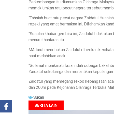
Perkembangan itu diumumkan Olahraga Malaysia 
memaklumkan ratu pecut negara tersebut membua
“Tahniah buat ratu pecut negara Zaidatul Husnia
rezeki yang amat bermakna ini. Difahamkan kand
“Susulan khabar gembira ini, Zaidatul tidak aka
menurut hantaran itu.
MA turut mendoakan Zaidatul diberikan kesihat
saat melahirkan anak.
“Selamat menikmati fasa indah sebagai bakal ib
Zaidatul sekeluarga dan menantikan kepulangan a
Zaidatul yang memegang rekod kebangsaan acara
dan 200m pada Kejohanan Olahraga Terbuka Mal
Sukan
BERITA LAIN