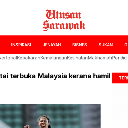
INSPIRASI
JENAYAH
BISNES
SUKAN
G
ertorial
Kebakaran
Kemalangan
Kesihatan
Makhamah
Pendid
ertai terbuka Malaysia kerana hamil
TER