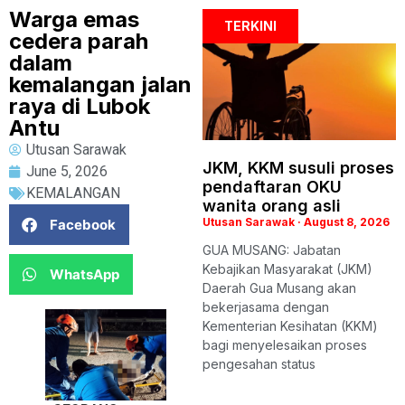
Warga emas
TERKINI
cedera parah
dalam
kemalangan jalan
raya di Lubok
Antu
Utusan Sarawak
JKM, KKM susuli proses
June 5, 2026
pendaftaran OKU
KEMALANGAN
wanita orang asli
Utusan Sarawak
August 8, 2026
Facebook
GUA MUSANG: Jabatan
Kebajikan Masyarakat (JKM)
WhatsApp
Daerah Gua Musang akan
bekerjasama dengan
Kementerian Kesihatan (KKM)
bagi menyelesaikan proses
pengesahan status