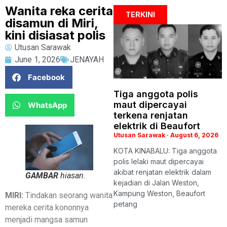
Wanita reka cerita
TERKINI
disamun di Miri,
kini disiasat polis
Utusan Sarawak
June 1, 2026
JENAYAH
Facebook
Tiga anggota polis
maut dipercayai
WhatsApp
terkena renjatan
elektrik di Beaufort
Utusan Sarawak
August 6, 2026
KOTA KINABALU: Tiga anggota
polis lelaki maut dipercayai
akibat renjatan elektrik dalam
GAMBAR
hiasan.
kejadian di Jalan Weston,
Kampung Weston, Beaufort
MIRI:
Tindakan seorang wanita
petang
mereka cerita kononnya
menjadi mangsa samun