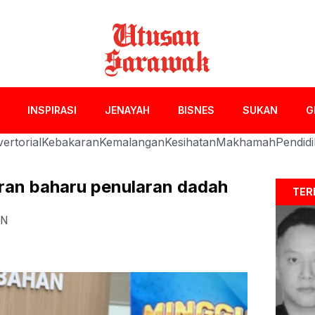
INSPIRASI
JENAYAH
BISNES
SUKAN
G
ertorial
Kebakaran
Kemalangan
Kesihatan
Makhamah
Pendid
uran baharu penularan dadah
TER
AN