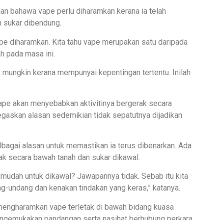
ian bahawa vape perlu diharamkan kerana ia telah
 sukar dibendung.
e diharamkan. Kita tahu vape merupakan satu daripada
h pada masa ini.
n, mungkin kerana mempunyai kepentingan tertentu. Inilah
e akan menyebabkan aktivitinya bergerak secara
egaskan alasan sedemikian tidak sepatutnya dijadikan
agai alasan untuk memastikan ia terus dibenarkan. Ada
ak secara bawah tanah dan sukar dikawal.
 mudah untuk dikawal? Jawapannya tidak. Sebab itu kita
ang-undang dan kenakan tindakan yang keras,” katanya.
mengharamkan vape terletak di bawah bidang kuasa
ngemukakan pandangan serta nasihat berhubung perkara