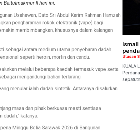
Baitulmakmur II hari ini.
angunan Usahawan, Dato Sri Abdul Karim Rahman Hamzah
kan pengharaman rokok elektronik (vape) bagi
 semakin membimbangkan, khususnya dalam kalangan
Ismail
asti sebagai antara medium utama penyebaran dadah
penda
nsional seperti heroin, morfin dan candu.
Utusan 
KUALA L
disalurkan melalui beberapa kaedah termasuk vape serta
Perdana 
sebagai mengandungi bahan terlarang.
sepatutn
yang menular ialah dadah sintetik. Antaranya disalurkan
anjang masa dan pihak berkuasa mesti sentiasa
 dadah,” katanya.
mpena Minggu Belia Sarawak 2026 di Bangunan