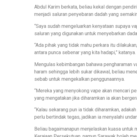
Abdul Karim berkata, beliau kekal dengan pendir
menjadi saluran penyebaran dadah yang semakin
“Saya sudah mengeluarkan kenyataan supaya vap
saluran yang digunakan untuk menyebarkan dada
“Ada pihak yang tidak mahu perkara itu dilakuka
antara punca sebenar yang kita hadapi,” katanya.
Mengulas kebimbangan bahawa pengharaman vap
haram sehingga lebih sukar dikawal, beliau men
sebab untuk mengekalkan penggunaannya.
“Mereka yang menyokong vape akan mencari pelb
yang mengatakan jika diharamkan ia akan berger
“Kalau sekarang pun ia tidak diharamkan, adakah
perlu bertindak tegas, jadikan ia menyalahi und
Beliau bagaimanapun menjelaskan kuasa untuk 
Kerajaan Persekutuan, namun Sarawak boleh me