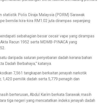
statistik Polis Diraja Malaysia (PDRM) Sarawak
pe bernilai kira-kira RM1.02 juta dirampas sepanjang
 mendapati sebahagian besar cecair vape yang dirampas
h Akta Racun 1952 serta MDMB-PINACA yang
52.
satu daripada saluran penyebaran dadah kerana bahan
ta Dadah Berbahaya,” katanya.
dkan 7,561 tangkapan berkaitan jenayah narkotik
1,420 pemilik dadah serta 5,779 penagih dan
sih berterusan, Abdul Karim berkata Sarawak masih
tara tiga negeri yang mencatatkan indeks jenayah dadah