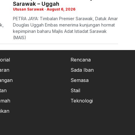
Sarawak – Uggah
Utusan Sarawak
August 6, 2026
PETRA JAYA: Timbalan Premier Sarawak, Datuk Amar
k,
Douglas Uggah Embas menerima kunjungan hormat
kepimpinan baharu Majlis Adat Istiadat Sarawak
(MAIS)
orial
Rencana
aran
Sada Iban
angan
Semasa
tan
Stail
amah
Teknologi
ikan