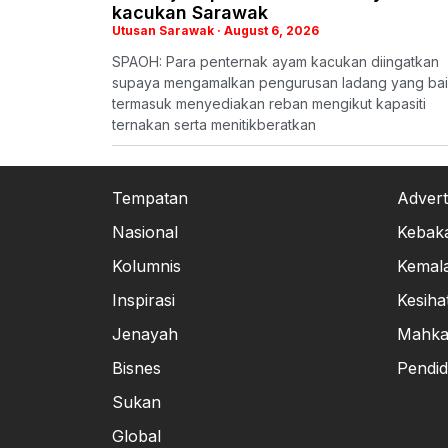
kacukan Sarawak
Utusan Sarawak
August 6, 2026
SPAOH: Para penternak ayam kacukan diingatkan
supaya mengamalkan pengurusan ladang yang bai
termasuk menyediakan reban mengikut kapasiti
ternakan serta menitikberatkan
Tempatan
Advert
Nasional
Kebak
Kolumnis
Kemal
Inspirasi
Kesiha
Jenayah
Mahk
Bisnes
Pendid
Sukan
Global