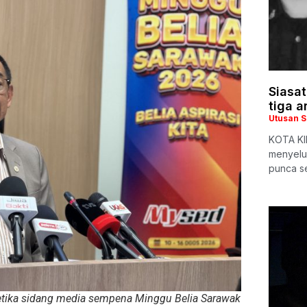
Siasat
tiga a
Utusan 
KOTA KI
menyelur
punca se
tika sidang media sempena Minggu Belia Sarawak