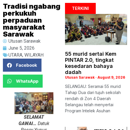
Tradisi ngabang
TERKINI
perkukuh
perpaduan
masyarakat
Sarawak
Utusan Sarawak
June 5, 2026
55 murid sertai Kem
UTARA
,
WILAYAH
PINTAR 2.0, tingkat
Facebook
kesedaran bahaya
dadah
Utusan Sarawak
August 9, 2026
WhatsApp
SELANGAU: Seramai 55 murid
Tahap Dua dari tujuh sekolah
rendah di Zon 4 Daerah
Selangau telah menyertai
Program Intelek Asuhan
SELAMAT
GAWAI…
Datuk
Rosey Yunus