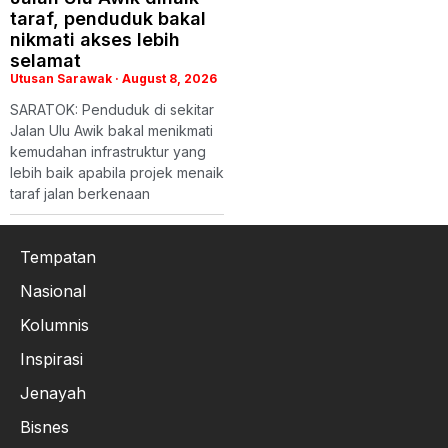
taraf, penduduk bakal
nikmati akses lebih
selamat
Utusan Sarawak
August 8, 2026
SARATOK: Penduduk di sekitar
Jalan Ulu Awik bakal menikmati
kemudahan infrastruktur yang
lebih baik apabila projek menaik
taraf jalan berkenaan
Tempatan
Nasional
Kolumnis
Inspirasi
Jenayah
Bisnes