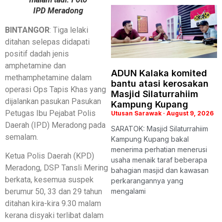
IPD Meradong
BINTANGOR
: Tiga lelaki
ditahan selepas didapati
positif dadah jenis
amphetamine dan
ADUN Kalaka komited
methamphetamine dalam
bantu atasi kerosakan
operasi Ops Tapis Khas yang
Masjid Silaturrahiim
dijalankan pasukan Pasukan
Kampung Kupang
Petugas Ibu Pejabat Polis
Utusan Sarawak
August 9, 2026
Daerah (IPD) Meradong pada
SARATOK: Masjid Silaturrahiim
semalam.
Kampung Kupang bakal
menerima perhatian menerusi
Ketua Polis Daerah (KPD)
usaha menaik taraf beberapa
Meradong, DSP Tansli Mering
bahagian masjid dan kawasan
berkata, kesemua suspek
perkarangannya yang
mengalami
berumur 50, 33 dan 29 tahun
ditahan kira-kira 9.30 malam
kerana disyaki terlibat dalam