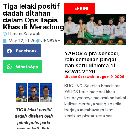
Tiga lelaki positif
TERKINI
dadah ditahan
dalam Ops Tapis
Khas di Meradong
Utusan Sarawak
May 12, 2026
JENAYAH
Facebook
YAHOS cipta sensasi,
raih sembilan pingat
dan satu diploma di
WhatsApp
BCWC 2026
Utusan Sarawak
August 9, 2026
KUCHING: Sekolah Kemahiran
YAHOS terus membuktikan
keupayaannya melahirkan bakat
kulinari berdaya saing apabila
TIGA lelaki positif
berjaya membawa pulang
dadah ditahan oleh
sembilan pingat serta satu
pihak polis pada
malam tadi. Foto