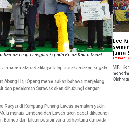
Lee K
seman
juara
bantuan enjin sangkut kepada Ketua Kaum Meral
Utusan 
MIRI: Ko
k semata-mata sebaliknya tetap melaksanakan segala
menerim
Olahrag
Tun Abang Haji Openg menjelaskan bahawa menjelang
sir dan pedalaman Sarawak akan dihubungi dengan
ama Rakyat di Kampung Punang Lawas semalam yakin
ke Mulu menuju Limbang dan Lawas akan dapat dihubungi
n Borneo dan laluan pesisir yang terbentang daripada