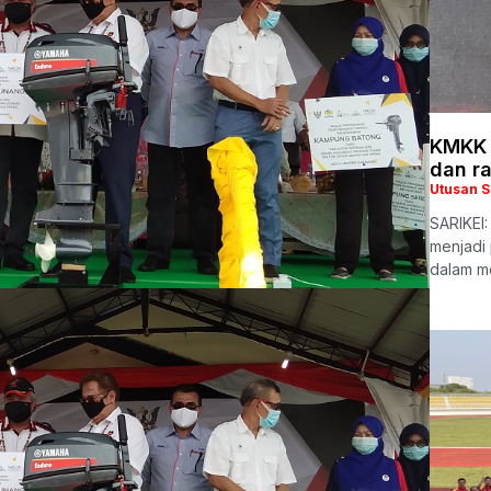
KMKK 
dan r
Utusan 
SARIKEI
menjadi
dalam m