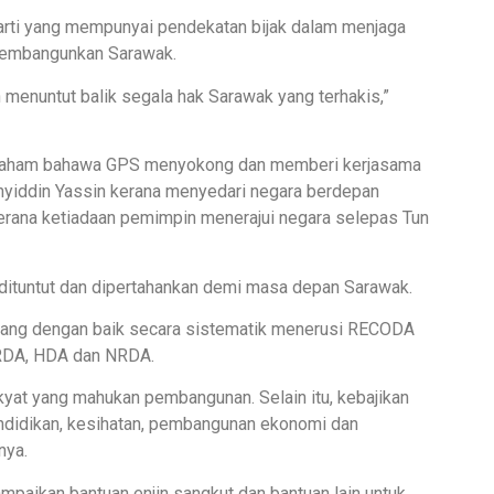
arti yang mempunyai pendekatan bijak dalam menjaga
membangunkan Sarawak.
 menuntut balik segala hak Sarawak yang terhakis,”
rlu faham bahawa GPS menyokong dan memberi kerjasama
hyiddin Yassin kerana menyedari negara berdepan
erana ketiadaan pemimpin menerajui negara selepas Tun
 dituntut dan dipertahankan demi masa depan Sarawak.
ang dengan baik secara sistematik menerusi RECODA
RDA, HDA dan NRDA.
kyat yang mahukan pembangunan. Selain itu, kebajikan
endidikan, kesihatan, pembangunan ekonomi dan
nya.
mpaikan bantuan enjin sangkut dan bantuan lain untuk