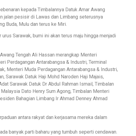
 kebenaran kepada Timbalannya Datuk Amar Awang
 jalan pesisir di Lawas dan Limbang seterusnya
g Buda, Mulu dan terus ke Miri.
 urus Sarawak, bumi ini akan terus maju hingga menjadi
 Awang Tengah Ali Hassan merangkap Menteri
ri Perdagangan Antarabangsa & Industri, Terminal
k, Menteri Muda Perdagangan Antarabangsa & Industri,
, Sarawak Datuk Haji Mohd Naroden Haji Majais,
dat Sarawak Datuk Dr Abdul Rahman Ismail, Timbalan
 Malaysia Dato Henry Sum Agong, Timbalan Menteri
 Residen Bahagian Limbang Ir Ahmad Denney Ahmad
erpaduan antara rakyat dan kerjasama mereka dalam
a) ada banyak parti baharu yang tumbuh seperti cendawan.