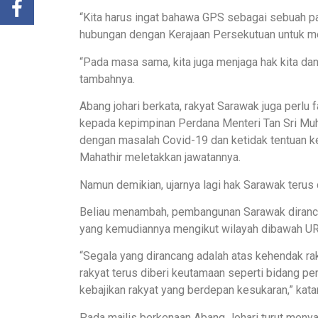
“Kita harus ingat bahawa GPS sebagai sebuah p
hubungan dengan Kerajaan Persekutuan untuk 
“Pada masa sama, kita juga menjaga hak kita dan
tambahnya.
Abang johari berkata, rakyat Sarawak juga pe
kepada kepimpinan Perdana Menteri Tan Sri Mu
dengan masalah Covid-19 dan ketidak tentuan k
Mahathir meletakkan jawatannya.
Namun demikian, ujarnya lagi hak Sarawak terus
Beliau menambah, pembangunan Sarawak diranc
yang kemudiannya mengikut wilayah dibawah U
“Segala yang dirancang adalah atas kehendak ra
rakyat terus diberi keutamaan seperti bidang p
kebajikan rakyat yang berdepan kesukaran,” kata
Pada majlis berkenaan Abang Johari turut menya