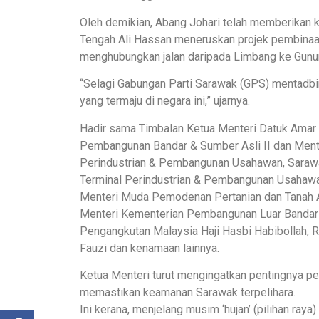
Oleh demikian, Abang Johari telah memberikan
Tengah Ali Hassan meneruskan projek pembinaan
menghubungkan jalan daripada Limbang ke Gunun
“Selagi Gabungan Parti Sarawak (GPS) mentadbir
yang termaju di negara ini,” ujarnya.
Hadir sama Timbalan Ketua Menteri Datuk Amar
Pembangunan Bandar & Sumber Asli II dan Mente
Perindustrian & Pembangunan Usahawan, Sarawa
Terminal Perindustrian & Pembangunan Usahawan
Menteri Muda Pemodenan Pertanian dan Tanah A
Menteri Kementerian Pembangunan Luar Bandar
Pengangkutan Malaysia Haji Hasbi Habibollah,
Fauzi dan kenamaan lainnya.
Ketua Menteri turut mengingatkan pentingnya p
memastikan keamanan Sarawak terpelihara.
Ini kerana, menjelang musim ‘hujan’ (pilihan ray