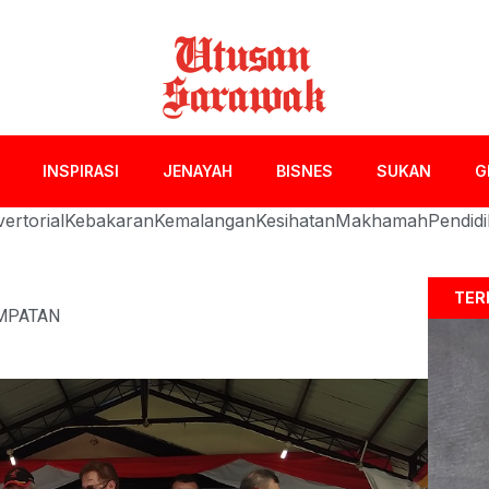
INSPIRASI
JENAYAH
BISNES
SUKAN
G
ertorial
Kebakaran
Kemalangan
Kesihatan
Makhamah
Pendid
TER
MPATAN