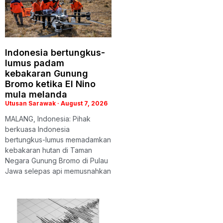
Indonesia bertungkus-
lumus padam
kebakaran Gunung
Bromo ketika El Nino
mula melanda
Utusan Sarawak
August 7, 2026
MALANG, Indonesia: Pihak
berkuasa Indonesia
bertungkus-lumus memadamkan
kebakaran hutan di Taman
Negara Gunung Bromo di Pulau
Jawa selepas api memusnahkan