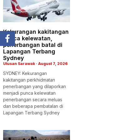
Kekurangan kakitangan
punca kelewatan,
penerbangan batal di
Lapangan Terbang
Sydney
Utusan Sarawak
August 7, 2026
SYDNEY: Kekurangan
kakitangan perkhidmatan
penerbangan yang dilaporkan
menjadi punca kelewatan
penerbangan secara meluas
dan beberapa pembatalan di
Lapangan Terbang Sydney