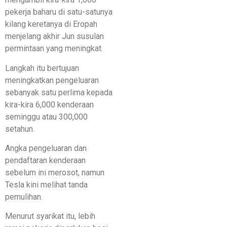
pekerja baharu di satu-satunya
kilang keretanya di Eropah
menjelang akhir Jun susulan
permintaan yang meningkat.
Langkah itu bertujuan
meningkatkan pengeluaran
sebanyak satu perlima kepada
kira-kira 6,000 kenderaan
seminggu atau 300,000
setahun.
Angka pengeluaran dan
pendaftaran kenderaan
sebelum ini merosot, namun
Tesla kini melihat tanda
pemulihan.
Menurut syarikat itu, lebih