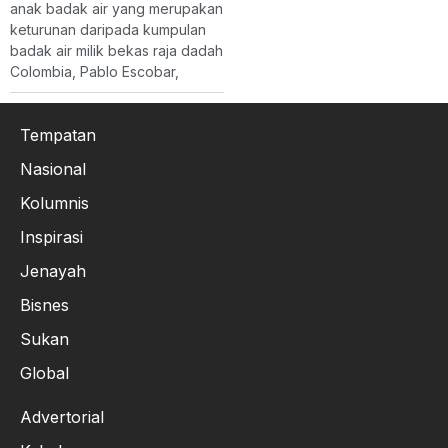
anak badak air yang merupakan
keturunan daripada kumpulan
badak air milik bekas raja dadah
Colombia, Pablo Escobar,
Tempatan
Nasional
Kolumnis
Inspirasi
Jenayah
Bisnes
Sukan
Global
Advertorial