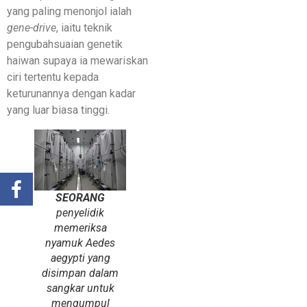
yang paling menonjol ialah
gene-drive
, iaitu teknik
pengubahsuaian genetik
haiwan supaya ia mewariskan
ciri tertentu kepada
keturunannya dengan kadar
yang luar biasa tinggi.
SEORANG
penyelidik
memeriksa
nyamuk
Aedes
aegypti
yang
disimpan dalam
sangkar untuk
mengumpul