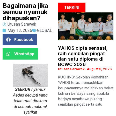
Bagaimana jika
TERKINI
semua nyamuk
dihapuskan?
Utusan Sarawak
May 13, 2026
GLOBAL
Facebook
YAHOS cipta sensasi,
raih sembilan pingat
WhatsApp
dan satu diploma di
BCWC 2026
Utusan Sarawak
August 9, 2026
KUCHING: Sekolah Kemahiran
YAHOS terus membuktikan
keupayaannya melahirkan bakat
SEEKOR
nyamuk
kulinari berdaya saing apabila
Aedes aegypti
yang
berjaya membawa pulang
telah mati dirakam
sembilan pingat serta satu
di sebuah makmal
syarikat