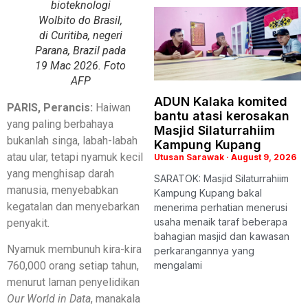
bioteknologi
Wolbito do Brasil,
di Curitiba, negeri
Parana, Brazil pada
19 Mac 2026. Foto
AFP
ADUN Kalaka komited
PARIS, Perancis:
Haiwan
bantu atasi kerosakan
yang paling berbahaya
Masjid Silaturrahiim
bukanlah singa, labah-labah
Kampung Kupang
atau ular, tetapi nyamuk kecil
Utusan Sarawak
August 9, 2026
yang menghisap darah
SARATOK: Masjid Silaturrahiim
manusia, menyebabkan
Kampung Kupang bakal
kegatalan dan menyebarkan
menerima perhatian menerusi
usaha menaik taraf beberapa
penyakit.
bahagian masjid dan kawasan
Nyamuk membunuh kira-kira
perkarangannya yang
mengalami
760,000 orang setiap tahun,
menurut laman penyelidikan
Our World in Data
, manakala