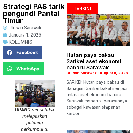
Strategi PAS tarik
TERKINI
pengundi Pantai
Timur
Utusan Sarawak
January 1, 2025
KOLUMNIS
Facebook
Hutan paya bakau
Sarikei aset ekonomi
baharu Sarawak
WhatsApp
Utusan Sarawak
August 8, 2026
SARIKEI: Hutan paya bakau di
Bahagian Sarikei bakal menjadi
antara aset ekonomi baharu
Sarawak menerusi peranannya
sebagai kawasan simpanan
ORANG
ramai tidak
karbon
melepaskan
peluang
berkumpul di