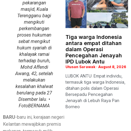
pekarangan
masjid, Kuala
Terengganu bagi
mengikuti
perkembangan
proses hukuman
Tiga warga Indonesia
sebat mengikut
antara empat ditahan
hukum syariah di
dalam Operasi
khalayak ramai
Pencegahan Jenayah
terhadap buruh,
IPD Lubok Antu
Mohd Affendi
Utusan Sarawak
August 8, 2026
Awang, 42, setelah
LUBOK ANTU: Empat individu,
melakukan
termasuk tiga warga Indonesia,
kesalahan khalwat
ditahan polis dalam Operasi
berulang pada 27
Bersepadu Pencegahan
Disember lalu. •
Jenayah di Lebuh Raya Pan
Foto
BERNAMA
Borneo
BARU
-baru ini, kerajaan negeri
Kelantan mewajibkan premis