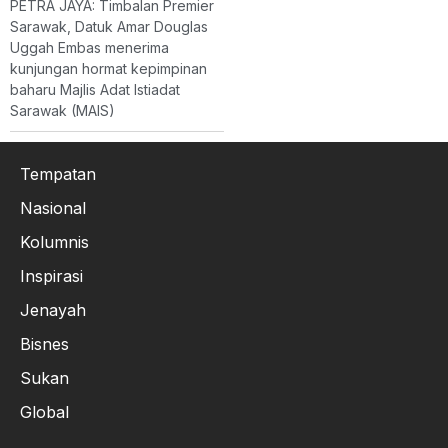
PETRA JAYA: Timbalan Premier
Sarawak, Datuk Amar Douglas
Uggah Embas menerima
kunjungan hormat kepimpinan
baharu Majlis Adat Istiadat
Sarawak (MAIS)
Tempatan
Nasional
Kolumnis
Inspirasi
Jenayah
Bisnes
Sukan
Global