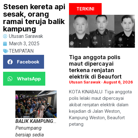
Stesen kereta api
TERKINI
sesak, orang
ramai teruja balik
kampung
Utusan Sarawak
March 3, 2025
TEMPATAN
Tiga anggota polis
Facebook
maut dipercayai
terkena renjatan
elektrik di Beaufort
WhatsApp
Utusan Sarawak
August 6, 2026
KOTA KINABALU: Tiga anggota
polis lelaki maut dipercayai
akibat renjatan elektrik dalam
kejadian di Jalan Weston,
Kampung Weston, Beaufort
BALIK KAMPUNG
…
petang
Penumpang
bersiap sedia