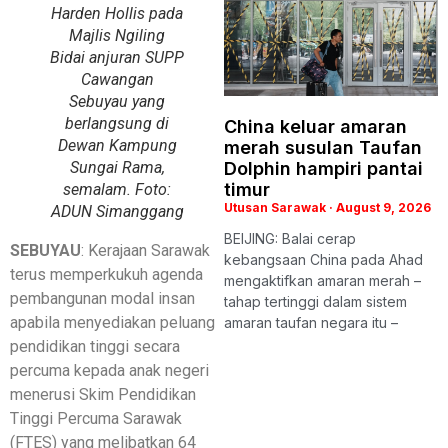
Harden Hollis pada
Majlis Ngiling
Bidai anjuran SUPP
Cawangan
Sebuyau yang
berlangsung di
China keluar amaran
Dewan Kampung
merah susulan Taufan
Sungai Rama,
Dolphin hampiri pantai
timur
semalam. Foto:
Utusan Sarawak
August 9, 2026
ADUN Simanggang
BEIJING: Balai cerap
SEBUYAU
: Kerajaan Sarawak
kebangsaan China pada Ahad
terus memperkukuh agenda
mengaktifkan amaran merah –
pembangunan modal insan
tahap tertinggi dalam sistem
apabila menyediakan peluang
amaran taufan negara itu –
pendidikan tinggi secara
percuma kepada anak negeri
menerusi Skim Pendidikan
Tinggi Percuma Sarawak
(FTES) yang melibatkan 64