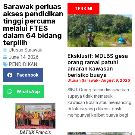
Sarawak perluas
TERKINI
akses pendidikan
tinggi percuma
melalui FTES
dalam 64 bidang
terpilih
Utusan Sarawak
Eksklusif: MDLBS gesa
June 14, 2026
orang ramai patuhi
PENDIDIKAN
amaran kawasan
berisiko buaya
Facebook
Utusan Sarawak
August 9, 2026
SIBU: Orang ramai dinasihatkan
WhatsApp
supaya tidak memasuki
kawasan kolam atau memancing
di lokasi yang dikenal pasti
mempunyai kelibat buaya bagi
DATUK
Francis