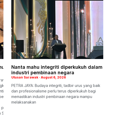
mungkin tidak sempat digunakan PRN akan datang
Nanta mahu integriti diperkukuh dalam
industri pembinaan negara
Utusan Sarawak
August 6, 2026
rawak (GPS), Dato Sri Alexander Nanta Linggi kecewa kelewatan S
ungkinan besar 17 kerusi baharu itu tidak sempat digunakan pada Pil
PETRA JAYA: Budaya integriti, tadbir urus yang baik
penting untuk digunakan pada PRN akan datang, malah menjadi asa
dan profesionalisme perlu terus diperkukuh bagi
 besar terhadap usaha Sarawak dan Sabah mendapatkan semula satu
memastikan industri pembinaan negara mampu
melaksanakan
tu pertiga kerusi, sebarang pindaan Perlembagaan atau undang-
abah tidak boleh diluluskan tanpa persetujuan Ahli Parlimen dari 