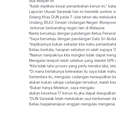
dua wilayah ini.
“Itulah implikasi besar penambahan kerusi ini,” k
Laporan Utusan Sarawak hari ini memetik sumber 
Sidang Khas DUN pada 7 Julai tahun lalu melulus
Undang (RUU) Dewan Undangan Negeri (Komposisi
terbesar berbanding negeri lain di Malaysia.
Nanta bersetuju dengan pandangan Ketua Penerang
“Saya bersetuju dengan pandangan Dato Sri Abdul 
“Implikasinya bukan sekadar kita mahu pertambaha
Beliau berkata, harapan sebelum ini ialah supaya
“Namun nampaknya kita mungkin tidak dapat menggu
Mengulas tempoh lebih setahun yang diambil SPR 
“Kita tidak tahu proses yang perlu mereka lalui, te
“Di mana berlakunya kelewatan itu saya tidak mah
Sementara itu, mengulas cadangan mewujudkan ker
alukan bukan sahaja cadangan tersebut, malah kes
“Bukan hanya Melekun, saya mengalu-
alukan kesemua 17 kerusi itu jika dapat diwujudkan
“DUN Sarawak telah meluluskan usul berkenaan dan 
Beliau bagaimanapun enggan mengulas mengenai s