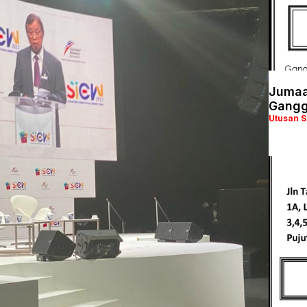
Jumaa
Gangg
Utusan 