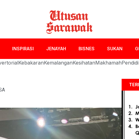
INSPIRASI
JENAYAH
BISNES
SUKAN
G
ertorial
Kebakaran
Kemalangan
Kesihatan
Makhamah
Pendid
TER
SA