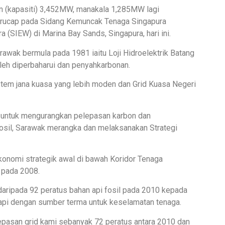
n (kapasiti) 3,452MW, manakala 1,285MW lagi
berucap pada Sidang Kemuncak Tenaga Singapura
SIEW) di Marina Bay Sands, Singapura, hari ini.
arawak bermula pada 1981 iaitu Loji Hidroelektrik Batang
oleh diperbaharui dan penyahkarbonan.
stem jana kuasa yang lebih moden dan Grid Kuasa Negeri
 untuk mengurangkan pelepasan karbon dan
osil, Sarawak merangka dan melaksanakan Strategi
onomi strategik awal di bawah Koridor Tenaga
 pada 2008.
 daripada 92 peratus bahan api fosil pada 2010 kepada
kapi dengan sumber terma untuk keselamatan tenaga.
lepasan grid kami sebanyak 72 peratus antara 2010 dan