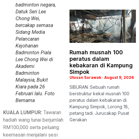
badminton negara,
Datuk Seri Lee
Chong Wei,
bercakap semasa
Sidang Media
Pelancaran
Kejohanan
Rumah musnah 100
Badminton Piala
peratus dalam
Lee Chong Wei di
kebakaran di Kampung
Akademi
Simpok
Badminton
Utusan Sarawak
August 9, 2026
Malaysia, Bukit
Kiara pada 26
SIBURAN: Sebuah rumah
Februari lalu. Foto
berstruktur kekal musnah 100
peratus dalam kebakaran di
Bernama
Kampung Simpok, Lorong 18,
KUALA LUMPUR:
Tawaran
petang tadi. Jurucakap Pusat
Gerakan
hadiah wang tunai berjumlah
RM100,000 serta peluang
keemasan menjalani sesi