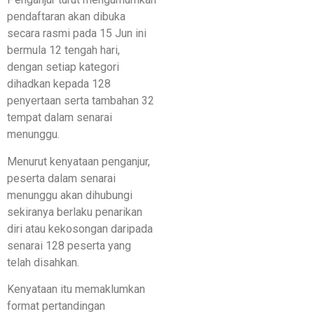
pendaftaran akan dibuka
secara rasmi pada 15 Jun ini
bermula 12 tengah hari,
dengan setiap kategori
dihadkan kepada 128
penyertaan serta tambahan 32
tempat dalam senarai
menunggu.
Menurut kenyataan penganjur,
peserta dalam senarai
menunggu akan dihubungi
sekiranya berlaku penarikan
diri atau kekosongan daripada
senarai 128 peserta yang
telah disahkan.
Kenyataan itu memaklumkan
format pertandingan