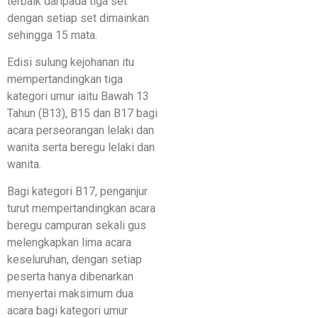
terbaik daripada tiga set
dengan setiap set dimainkan
sehingga 15 mata.
Edisi sulung kejohanan itu
mempertandingkan tiga
kategori umur iaitu Bawah 13
Tahun (B13), B15 dan B17 bagi
acara perseorangan lelaki dan
wanita serta beregu lelaki dan
wanita.
Bagi kategori B17, penganjur
turut mempertandingkan acara
beregu campuran sekali gus
melengkapkan lima acara
keseluruhan, dengan setiap
peserta hanya dibenarkan
menyertai maksimum dua
acara bagi kategori umur