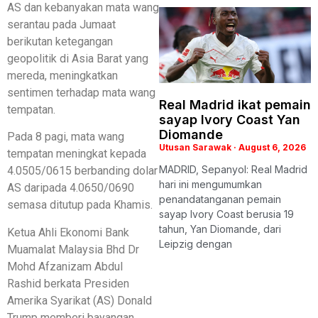
AS dan kebanyakan mata wang
serantau pada Jumaat
berikutan ketegangan
geopolitik di Asia Barat yang
mereda, meningkatkan
sentimen terhadap mata wang
Real Madrid ikat pemain
tempatan.
sayap Ivory Coast Yan
Diomande
Pada 8 pagi, mata wang
Utusan Sarawak
August 6, 2026
tempatan meningkat kepada
MADRID, Sepanyol: Real Madrid
4.0505/0615 berbanding dolar
hari ini mengumumkan
AS daripada 4.0650/0690
penandatanganan pemain
semasa ditutup pada Khamis.
sayap Ivory Coast berusia 19
tahun, Yan Diomande, dari
Ketua Ahli Ekonomi Bank
Leipzig dengan
Muamalat Malaysia Bhd Dr
Mohd Afzanizam Abdul
Rashid berkata Presiden
Amerika Syarikat (AS) Donald
Trump memberi bayangan