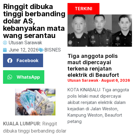
Ringgit dibuka
TERKINI
tinggi berbanding
dolar AS,
kebanyakan mata
wang serantau
Utusan Sarawak
June 12, 2026
BISNES
Tiga anggota polis
Facebook
maut dipercayai
terkena renjatan
elektrik di Beaufort
WhatsApp
Utusan Sarawak
August 6, 2026
KOTA KINABALU: Tiga anggota
polis lelaki maut dipercayai
akibat renjatan elektrik dalam
kejadian di Jalan Weston,
Kampung Weston, Beaufort
petang
KUALA LUMPUR:
Ringgit
dibuka tinggi berbanding dolar