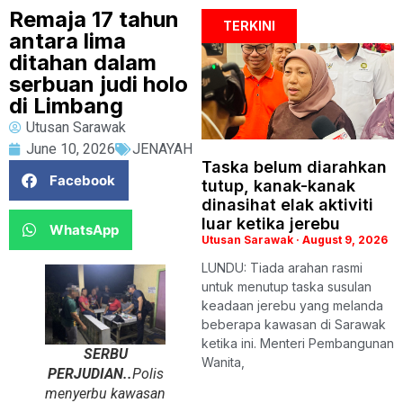
Remaja 17 tahun
TERKINI
antara lima
ditahan dalam
serbuan judi holo
di Limbang
Utusan Sarawak
June 10, 2026
JENAYAH
Taska belum diarahkan
Facebook
tutup, kanak-kanak
dinasihat elak aktiviti
luar ketika jerebu
WhatsApp
Utusan Sarawak
August 9, 2026
LUNDU: Tiada arahan rasmi
untuk menutup taska susulan
keadaan jerebu yang melanda
beberapa kawasan di Sarawak
ketika ini. Menteri Pembangunan
SERBU
Wanita,
PERJUDIAN..
Polis
menyerbu kawasan