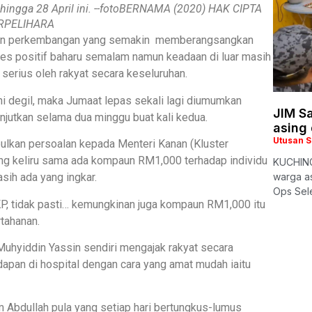
 hingga 28 April ini. --fotoBERNAMA (2020) HAK CIPTA
RPELIHARA
kan perkembangan yang semakin memberangsangkan
kes positif baharu semalam namun keadaan di luar masih
 serius oleh rakyat secara keseluruhan.
ni degil, maka Jumaat lepas sekali lagi diumumkan
JIM S
jutkan selama dua minggu buat kali kedua.
asing
Utusan 
ulkan persoalan kepada Menteri Kanan (Kluster
ang keliru sama ada kompaun RM1,000 terhadap individu
KUCHING
sih ada yang ingkar.
warga as
Ops Sel
KP, tidak pasti… kemungkinan juga kompaun RM1,000 itu
rtahanan.
 Muhyiddin Yassin sendiri mengajak rakyat secara
apan di hospital dengan cara yang amat mudah iaitu
 Abdullah pula yang setiap hari bertungkus-lumus