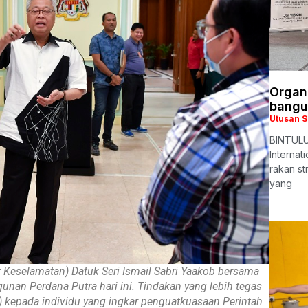
Organi
bangu
Utusan 
BINTULU:
Internat
rakan st
yang
r Keselamatan) Datuk Seri Ismail Sabri Yaakob bersama
nan Perdana Putra hari ini. Tindakan yang lebih tegas
) kepada individu yang ingkar penguatkuasaan Perintah