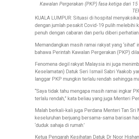
Kawalan Pergerakan (PKP) fasa ketiga dari 15
TE
KUALA LUMPUR: Situasi di hospital menyaksi
dengan jumlah pesakit Covid-19 pulih melebihi 
penuh dengan cabaran dan perlu diberi perhatian
Memandangkan masih ramai rakyat yang ‘sihat’ i
bahawa Perintah Kawalan Pergerakan (PKP) dilan
Fenomena degil rakyat Malaysia ini juga menimb
Keselamatan) Datuk Seri Ismail Sabri Yaakob y
langgar PKP mungkin terlalu rendah sehingga ma
“Saya tidak tahu mengapa masih ramai ingkar P
terlalu rendah,” kata beliau yang juga Menteri Pe
Malah berkali-kali juga Perdana Menteri Tan Sri
keseluruhan berjuang bersama-sama barisan had
‘duduk sahaja di rumah.’
Ketua Pengarah Kesihatan Datuk Dr Noor Hisham