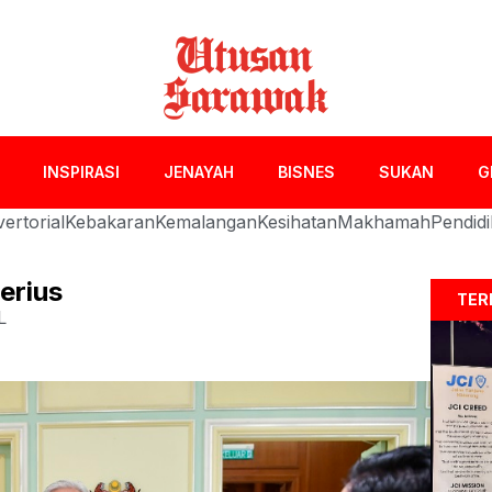
INSPIRASI
JENAYAH
BISNES
SUKAN
G
ertorial
Kebakaran
Kemalangan
Kesihatan
Makhamah
Pendid
erius
TER
L