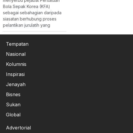
menyerbu pejabat Persatuan
Bola Sepak Korea (KFA)
sebagai sebahagian daripada
siasatan berhubung proses
pelantikan jurulatih yang
Tempatan
Nasional
Kolumnis
Inspirasi
Jenayah
Bisnes
Sukan
Global
Advertorial