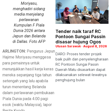
Moriyasu,
menghadiri sidang
media menjelang
perlawanan
Kumpulan F Piala
Dunia 2026 antara
Tender naik taraf RC
Jepun dan Belanda
Pontoon Sungai Passin
di Dallas. Foto AFP
disasar hujung Ogos
Utusan Sarawak
August 8, 2026
ARLINGTON:
Pengurus Jepun
DARO: Proses tender projek
Hajime Moriyasu menggesa
baik pulih dan penyelengharaan
para pemainnya untuk
RC Pontoon Sungai Passin
menunjukkan hasil kerja keras
Daerah Matu disasarkan dapat
mereka sepanjang tiga tahun
dilaksanakan selewat-lewatnya
penghujung bulan
setengah yang lalu apabila
turun menentang Belanda
dalam perlawanan pembukaan
Piala Dunia pada 4.00 pagi
esok (waktu Malaysia), lapor
Berita Kyodo.