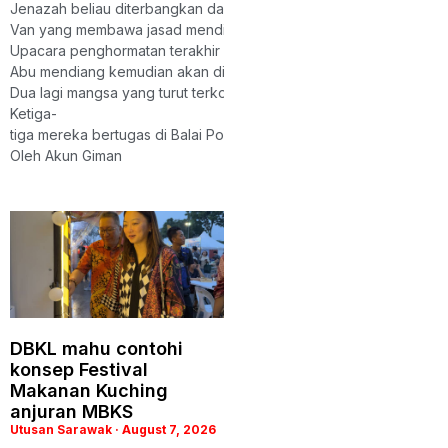
Jenazah beliau diterbangkan dari Lapangan Terbang Pasukan Gera
Van yang membawa jasad mendiang kemudian diiringi kenderaan poli
Upacara penghormatan terakhir akan diadakan di dewan berkena
Abu mendiang kemudian akan disemadikan di Methodist Grace Mem
Dua lagi mangsa yang turut terkorban dalam kejadian itu ialah L
Ketiga-
tiga mereka bertugas di Balai Polis Weston, Beaufort.
Oleh Akun Giman
DBKL mahu contohi
konsep Festival
Makanan Kuching
anjuran MBKS
Utusan Sarawak
August 7, 2026