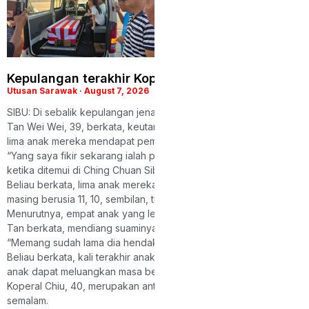
Kepulangan terakhir Koperal Chiu, keluarga iring
Utusan Sarawak
August 7, 2026
SIBU: Di sebalik kepulangan jenazah Koperal Chiu Teck Siong ke k
Tan Wei Wei, 39, berkata, keutamaan beliau ketika ini ialah memas
lima anak mereka mendapat pembiayaan pendidikan yang mencuk
“Yang saya fikir sekarang ialah pendidikan masa depan mereka. M
ketika ditemui di Ching Chuan Sibu Mortuary Hall di Jalan Bukit Lima 
Beliau berkata, lima anak mereka masing-
masing berusia 11, 10, sembilan, tujuh dan empat tahun.
Menurutnya, empat anak yang lebih besar bersekolah di SJK(C) T
Tan berkata, mendiang suaminya telah lama berhasrat untuk dipin
“Memang sudah lama dia hendak berpindah balik ke sini, tetapi be
Beliau berkata, kali terakhir anak-
anak dapat meluangkan masa bersama bapa mereka ialah ketika s
Koperal Chiu, 40, merupakan antara tiga anggota polis yang maut 
semalam.