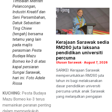
Timbalan Menteri
Pelancongan,
Industri Kreatif dan
Seni Persembahan,
Datuk Sebastian
Ting Chiew
(tengah) bersama
tetamu yang lain
Kerajaan Sarawak sedia
pada majlis
RM260 juta laksana
perasmian Pesta
pendidikan universiti
Budaya Mazu
percuma
Borneo ke-3 di atas
Utusan Sarawak
August 7, 2026
kapal persiaran
SARIKEI: Kerajaan Sarawak
Sungai Sarawak,
memperuntukkan RM260 juta
hari ini. Foto Adele
tahun ini bagi melaksanakan
Rissa
dasar pendidikan universiti
percuma untuk anak Sarawak
KUCHING:
Pesta Budaya
yang melanjutkan pengajian
Mazu Borneo ke-3 terus
memainkan peranan penting
dalam memperkukuh