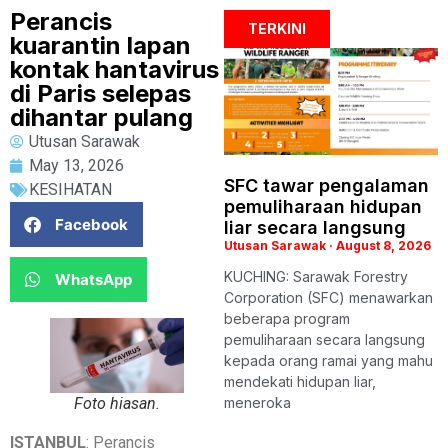
Perancis
TERKINI
kuarantin lapan
kontak hantavirus
di Paris selepas
dihantar pulang
Utusan Sarawak
May 13, 2026
SFC tawar pengalaman
KESIHATAN
pemuliharaan hidupan
Facebook
liar secara langsung
Utusan Sarawak
August 8, 2026
KUCHING: Sarawak Forestry
WhatsApp
Corporation (SFC) menawarkan
beberapa program
pemuliharaan secara langsung
kepada orang ramai yang mahu
mendekati hidupan liar,
Foto hiasan.
meneroka
ISTANBUL
: Perancis