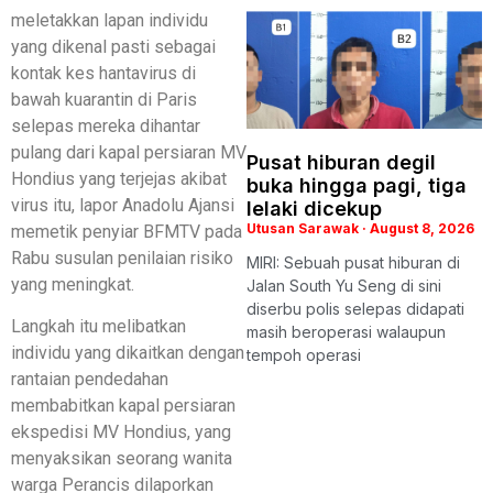
meletakkan lapan individu
yang dikenal pasti sebagai
kontak kes hantavirus di
bawah kuarantin di Paris
selepas mereka dihantar
pulang dari kapal persiaran MV
Pusat hiburan degil
Hondius yang terjejas akibat
buka hingga pagi, tiga
virus itu, lapor Anadolu Ajansi
lelaki dicekup
Utusan Sarawak
August 8, 2026
memetik penyiar BFMTV pada
Rabu susulan penilaian risiko
MIRI: Sebuah pusat hiburan di
yang meningkat.
Jalan South Yu Seng di sini
diserbu polis selepas didapati
Langkah itu melibatkan
masih beroperasi walaupun
individu yang dikaitkan dengan
tempoh operasi
rantaian pendedahan
membabitkan kapal persiaran
ekspedisi MV Hondius, yang
menyaksikan seorang wanita
warga Perancis dilaporkan