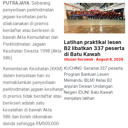
PUTRAJAYA
: Sebarang
penyediaan perkhidmatan
jagaan kesihatan perlu
dilaksanakan di premis
berdaftar atau berlesen di
bawah Akta Kemudahan dan
Latihan praktikal lesen
Perkhidmatan Jagaan
B2 libatkan 337 peserta
Kesihatan Swasta 1998 (Akta
di Batu Kawah
586).
Utusan Sarawak
August 8, 2026
KUCHING: Seramai 337 peserta
Kementerian Kesihatan (KKM)
Program Bantuan Lesen
dalam kenyataan hari ini
Memandu (BLM) Kelas B2
memaklumkan penyediaan
anjuran Dewan Undangan
perkhidmatan jagaan kesihatan
Negeri (DUN) Batu Kawah
di premis tidak berdaftar atau
menjalani latihan
berlesen adalah satu
kesalahan di bawah Akta
586 dan boleh dikenakan
denda sehingga RM500,000