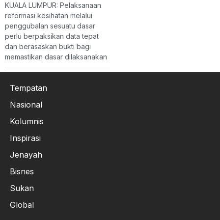
KUALA LUMPUR: Pelaksanaan
reformasi kesihatan melalui
penggubalan sesuatu dasar
perlu berpaksikan data tepat
dan berasaskan bukti bagi
memastikan dasar dilaksanakan
Tempatan
Nasional
Kolumnis
Inspirasi
Jenayah
Bisnes
Sukan
Global