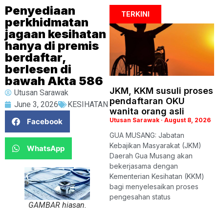
Penyediaan
TERKINI
perkhidmatan
jagaan kesihatan
hanya di premis
berdaftar,
berlesen di
bawah Akta 586
JKM, KKM susuli proses
Utusan Sarawak
pendaftaran OKU
June 3, 2026
KESIHATAN
wanita orang asli
Utusan Sarawak
August 8, 2026
Facebook
GUA MUSANG: Jabatan
Kebajikan Masyarakat (JKM)
WhatsApp
Daerah Gua Musang akan
bekerjasama dengan
Kementerian Kesihatan (KKM)
bagi menyelesaikan proses
pengesahan status
GAMBAR hiasan.