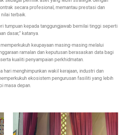
ak sebagai pemilik aset yang lebih strategik dengan
ntrak secara profesional, memantau prestasi dan
lai terbaik.
 tumpuan kepada tanggungjawab bernilai tinggi seperti
an dasar,” katanya.
a memperkukuh keupayaan masing-masing melalui
enggaraan ramalan dan keputusan berasaskan data bagi
serta kualiti penyampaian perkhidmatan.
hari menghimpunkan wakil kerajaan, industri dan
emperkukuh ekosistem pengurusan fasiliti yang lebih
pi masa depan.