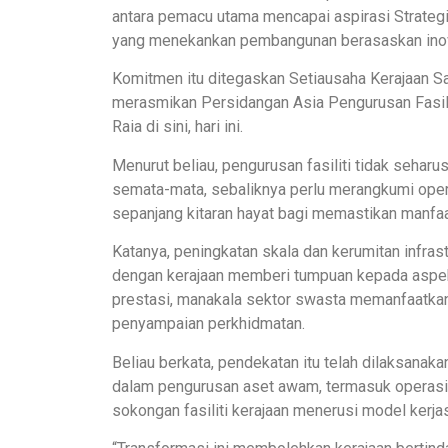
antara pemacu utama mencapai aspirasi Strat
yang menekankan pembangunan berasaskan inov
Komitmen itu ditegaskan Setiausaha Kerajaan 
merasmikan Persidangan Asia Pengurusan Fasil
Raia di sini, hari ini.
Menurut beliau, pengurusan fasiliti tidak sehar
semata-mata, sebaliknya perlu merangkumi ope
sepanjang kitaran hayat bagi memastikan manfaa
Katanya, peningkatan skala dan kerumitan infra
dengan kerajaan memberi tumpuan kepada aspek 
prestasi, manakala sektor swasta memanfaatkan
penyampaian perkhidmatan.
Beliau berkata, pendekatan itu telah dilaksanak
dalam pengurusan aset awam, termasuk operasi lo
sokongan fasiliti kerajaan menerusi model ker