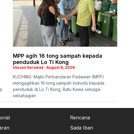
MPP agih 16 tong sampah kepada
penduduk Lo Ti Kong
Utusan Sarawak
August 8, 2026
KUCHING: Majlis Perbandaran Padawan (MPP)
mengagihkan 16 tong sampah individu kepada
ap
penduduk di Lo Ti Kong, Batu Kawa sebagai
sebahagian
orial
Rencana
aran
Sada Iban