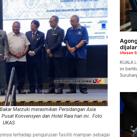
Agong 
dijala
Utusan 
KUALA L
ini bert
Suruhan
akar Marzuki merasmikan Persidangan Asia
 Pusat Konvensyen dan Hotel Raia hari ini. Foto
UKAS
nnya terhadap pengurusan fasiliti mampan sebagai