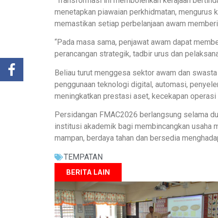
“Transformasi ini membolehkan kerajaan bertind
menetapkan piawaian perkhidmatan, mengurus ko
memastikan setiap perbelanjaan awam memberi ni
“Pada masa sama, penjawat awam dapat memberi
perancangan strategik, tadbir urus dan pelaksana
Beliau turut menggesa sektor awam dan swast
penggunaan teknologi digital, automasi, penyel
meningkatkan prestasi aset, kecekapan operasi 
Persidangan FMAC2026 berlangsung selama dua 
institusi akademik bagi membincangkan usaha m
mampan, berdaya tahan dan bersedia menghada
TEMPATAN
BERITA LAIN