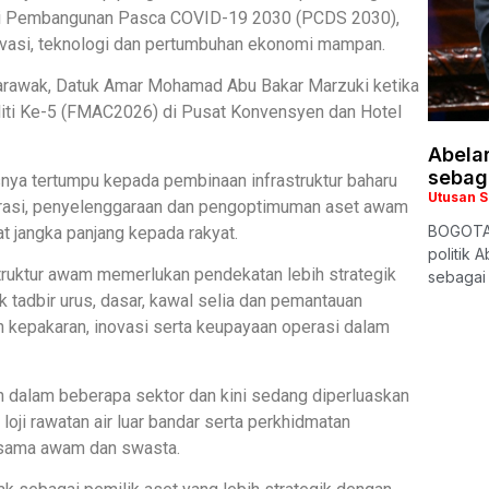
egi Pembangunan Pasca COVID-19 2030 (PCDS 2030),
asi, teknologi dan pertumbuhan ekonomi mampan.
Sarawak, Datuk Amar Mohamad Abu Bakar Marzuki ketika
iti Ke-5 (FMAC2026) di Pusat Konvensyen dan Hotel
Abela
sebag
usnya tertumpu kepada pembinaan infrastruktur baharu
Utusan 
rasi, penyelenggaraan dan pengoptimuman aset awam
BOGOTA,
t jangka panjang kepada rakyat.
politik 
struktur awam memerlukan pendekatan lebih strategik
sebagai 
tadbir urus, dasar, kawal selia dan pemantauan
 kepakaran, inovasi serta keupayaan operasi dalam
an dalam beberapa sektor dan kini sedang diperluaskan
ji rawatan air luar bandar serta perkhidmatan
jasama awam dan swasta.