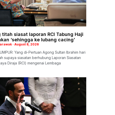
titah siasat laporan RCI Tabung Haji
nkan ‘sehingga ke lubang cacing’
Sarawak
August 8, 2026
UMPUR: Yang di-Pertuan Agong Sultan Ibrahim hari
itah supaya siasatan berhubung Laporan Siasatan
jaya Diraja (RCI) mengenai Lembaga