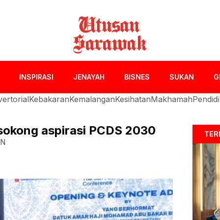
INSPIRASI
JENAYAH
BISNES
SUKAN
G
ertorial
Kebakaran
Kemalangan
Kesihatan
Makhamah
Pendid
 sokong aspirasi PCDS 2030
TER
AN