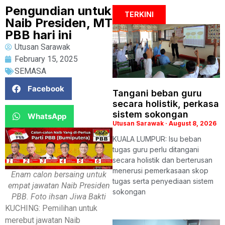
Pengundian untuk
TERKINI
Naib Presiden, MT
PBB hari ini
Utusan Sarawak
February 15, 2025
SEMASA
Facebook
Tangani beban guru
secara holistik, perkasa
sistem sokongan
WhatsApp
Utusan Sarawak
August 8, 2026
KUALA LUMPUR: Isu beban
tugas guru perlu ditangani
secara holistik dan berterusan
menerusi pemerkasaan skop
Enam calon bersaing untuk
tugas serta penyediaan sistem
empat jawatan Naib Presiden
sokongan
PBB. Foto ihsan Jiwa Bakti
KUCHING: Pemilihan untuk
merebut jawatan Naib