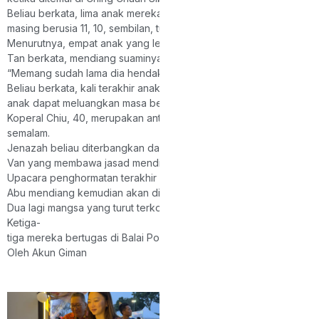
Beliau berkata, lima anak mereka masing-
masing berusia 11, 10, sembilan, tujuh dan empat tahun.
Menurutnya, empat anak yang lebih besar bersekolah di SJK(C) T
Tan berkata, mendiang suaminya telah lama berhasrat untuk dipin
“Memang sudah lama dia hendak berpindah balik ke sini, tetapi be
Beliau berkata, kali terakhir anak-
anak dapat meluangkan masa bersama bapa mereka ialah ketika s
Koperal Chiu, 40, merupakan antara tiga anggota polis yang maut 
semalam.
Jenazah beliau diterbangkan dari Lapangan Terbang Pasukan Gera
Van yang membawa jasad mendiang kemudian diiringi kenderaan poli
Upacara penghormatan terakhir akan diadakan di dewan berkena
Abu mendiang kemudian akan disemadikan di Methodist Grace Mem
Dua lagi mangsa yang turut terkorban dalam kejadian itu ialah L
Ketiga-
tiga mereka bertugas di Balai Polis Weston, Beaufort.
Oleh Akun Giman