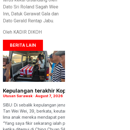
Dato Sri Roland Sagah Wee
Inn, Datuk Gerawat Gala dan
Dato Gerald Rentap Jabu.
Oleh KADIR DIKOH
BERITA LAIN
Kepulangan terakhir Koperal Chiu, keluarga iring
Utusan Sarawak
August 7, 2026
SIBU: Di sebalik kepulangan jenazah Koperal Chiu Teck Siong ke k
Tan Wei Wei, 39, berkata, keutamaan beliau ketika ini ialah memas
lima anak mereka mendapat pembiayaan pendidikan yang mencuk
“Yang saya fikir sekarang ialah pendidikan masa depan mereka. M
ketika ditemui di Ching Chuan Sibu Mortuary Hall di Jalan Bukit Lima 